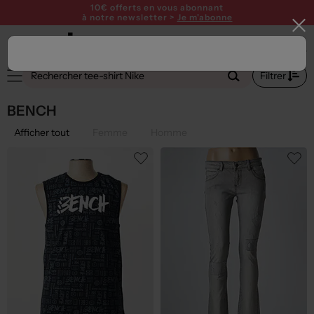
10€ offerts en vous abonnant
à notre newsletter >
Je m'abonne
Filtrer
BENCH
Afficher tout
Femme
Homme