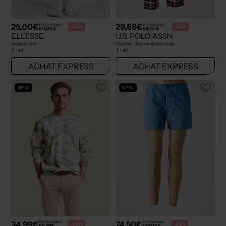
25,00€
29,88€
Prix boutique :
Prix boutique :
-50%
-50%
50,00€
59,75€
ELLESSE
U.S. POLO ASSN
Jogging vert
Pyjama - Bas pantalon rouge
T :
42
T :
42
ACHAT EXPRESS
ACHAT EXPRESS
NEW
NEW
34,99€
74,50€
Prix boutique :
Prix boutique :
-50%
-50%
69,99€
149,00€