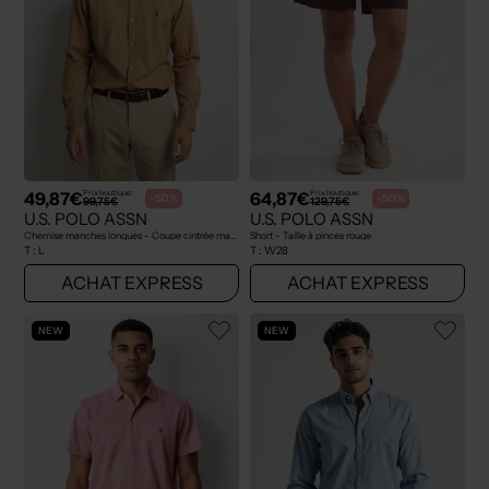
49,87€
64,87€
Prix boutique :
Prix boutique :
-50%
-50%
99,75€
129,75€
U.S. POLO ASSN
U.S. POLO ASSN
Chemise manches longues - Coupe cintrée marron
Short - Taille à pinces rouge
T :
L
T :
W28
ACHAT EXPRESS
ACHAT EXPRESS
NEW
NEW