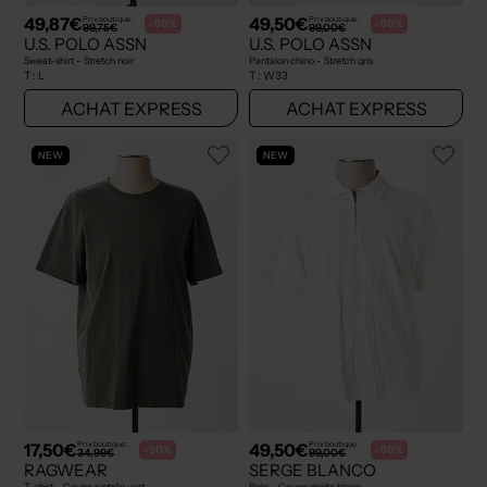
49,87€
49,50€
Prix boutique :
Prix boutique :
-50%
-50%
99,75€
99,00€
U.S. POLO ASSN
U.S. POLO ASSN
Sweat-shirt - Stretch noir
Pantalon chino - Stretch gris
T :
L
T :
W33
ACHAT EXPRESS
ACHAT EXPRESS
NEW
NEW
17,50€
49,50€
Prix boutique :
Prix boutique :
-50%
-50%
34,99€
99,00€
RAGWEAR
SERGE BLANCO
T-shirt - Coupe cintrée vert
Polo - Coupe droite blanc