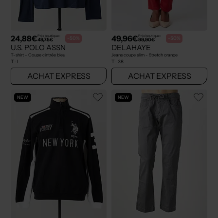
24,88€
49,96€
Prix boutique :
Prix boutique :
-50%
-50%
49,75€
99,90€
U.S. POLO ASSN
DELAHAYE
T-shirt - Coupe cintrée bleu
Jeans coupe slim - Stretch orange
T :
L
T :
38
ACHAT EXPRESS
ACHAT EXPRESS
NEW
NEW