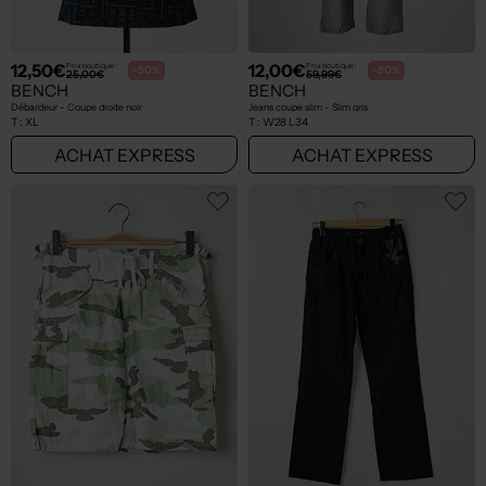
12,50€
12,00€
Prix boutique :
Prix boutique :
-50%
-80%
25,00€
59,99€
BENCH
BENCH
Débardeur - Coupe droite noir
Jeans coupe slim - Slim gris
T :
XL
T :
W28 L34
ACHAT EXPRESS
ACHAT EXPRESS