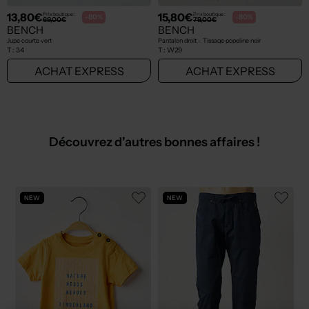
13,80€
15,80€
Prix boutique :
Prix boutique :
-80%
-80%
69,00€
79,00€
BENCH
BENCH
Jupe courte vert
Pantalon droit - Tissage popeline noir
T :
34
T :
W29
ACHAT EXPRESS
ACHAT EXPRESS
Découvrez d'autres bonnes affaires !
NEW
NEW