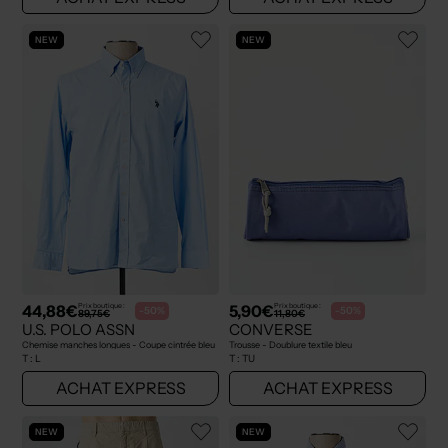
NEW
NEW
44,88€
5,90€
Prix boutique :
Prix boutique :
-50%
-50%
89,75€
11,80€
U.S. POLO ASSN
CONVERSE
Chemise manches longues - Coupe cintrée bleu
Trousse - Doublure textile bleu
T :
L
T :
TU
ACHAT EXPRESS
ACHAT EXPRESS
NEW
NEW