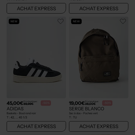
ACHAT EXPRESS
ACHAT EXPRESS
NEW
NEW
45,00€
19,00€
Prix boutique :
Prix boutique :
-50%
-50%
89,99€
38,00€
ADIDAS
SERGE BLANCO
Baskets - Bout rond noir
Sac à dos - Poches vert
T :
42, ... 45 1/3
T :
TU
ACHAT EXPRESS
ACHAT EXPRESS