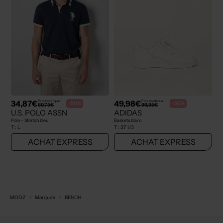
34,87€
49,98€
Prix boutique :
Prix boutique :
-50%
-50%
69,75€
99,95€
U.S. POLO ASSN
ADIDAS
Polo - Stretch bleu
Baskets blanc
T :
L
T :
37 1/3
ACHAT EXPRESS
ACHAT EXPRESS
MODZ
Marques
BENCH