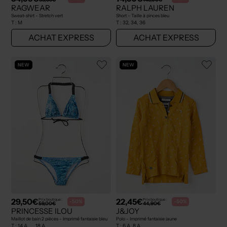
RAGWEAR
RALPH LAUREN
Sweat-shirt - Stretch vert
Short - Taille à pinces bleu
T :
M
T :
32, 34, 36
ACHAT EXPRESS
ACHAT EXPRESS
NEW
NEW
29,50€
22,45€
Prix boutique :
Prix boutique :
-50%
-50%
59,00€
44,90€
PRINCESSE ILOU
J&JOY
Maillot de bain 2 pièces - Imprimé fantaisie bleu
Polo - Imprimé fantaisie jaune
T :
14 A, ... 18 A
T :
6 A, 8 A