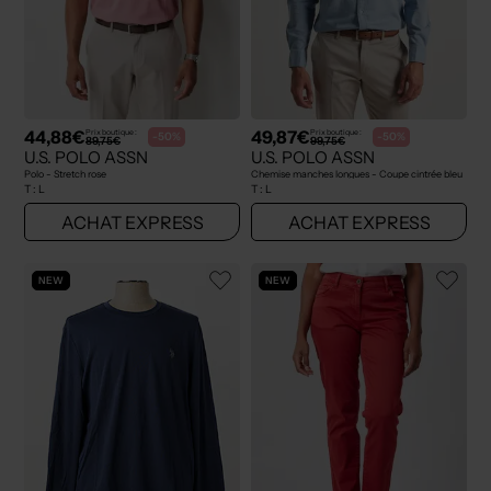
44,88€
49,87€
Prix boutique :
Prix boutique :
-50%
-50%
89,75€
99,75€
U.S. POLO ASSN
U.S. POLO ASSN
Polo - Stretch rose
Chemise manches longues - Coupe cintrée bleu
T :
L
T :
L
ACHAT EXPRESS
ACHAT EXPRESS
NEW
NEW