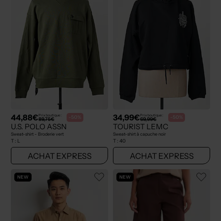
44,88€
34,99€
Prix boutique :
Prix boutique :
-50%
-50%
89,75€
69,99€
U.S. POLO ASSN
TOURIST LEMC
Sweat-shirt - Broderie vert
Sweat-shirt à capuche noir
T :
L
T :
40
ACHAT EXPRESS
ACHAT EXPRESS
NEW
NEW