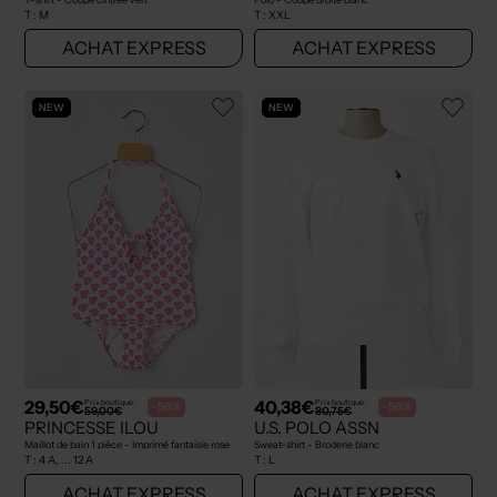
T :
M
T :
XXL
ACHAT EXPRESS
ACHAT EXPRESS
NEW
NEW
29,50€
40,38€
Prix boutique :
Prix boutique :
-50%
-50%
59,00€
80,75€
PRINCESSE ILOU
U.S. POLO ASSN
Maillot de bain 1 pièce - Imprimé fantaisie rose
Sweat-shirt - Broderie blanc
T :
4 A, ... 12 A
T :
L
ACHAT EXPRESS
ACHAT EXPRESS