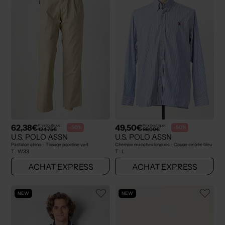
62,38€
49,50€
Prix boutique :
Prix boutique :
-50%
-50%
124,75€
99,00€
U.S. POLO ASSN
U.S. POLO ASSN
Pantalon chino - Tissage popeline vert
Chemise manches longues - Coupe cintrée bleu
T :
W33
T :
L
ACHAT EXPRESS
ACHAT EXPRESS
NEW
NEW