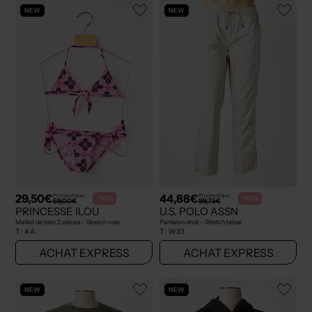
NEW
NEW
29,50€
44,88€
Prix boutique :
Prix boutique :
-50%
-50%
59,00€
89,75€
PRINCESSE ILOU
U.S. POLO ASSN
Maillot de bain 2 pièces - Stretch rose
Pantalon droit - Stretch beige
T :
4 A
T :
W33
ACHAT EXPRESS
ACHAT EXPRESS
NEW
NEW