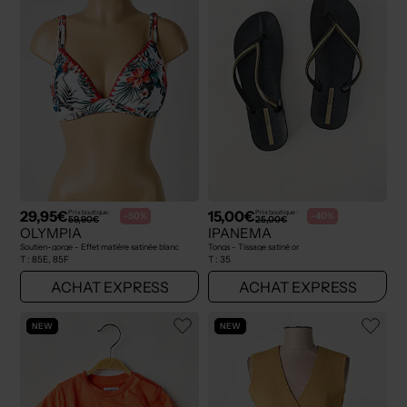
29,95€
15,00€
Prix boutique :
Prix boutique :
-50%
-40%
59,90€
25,00€
OLYMPIA
IPANEMA
Soutien-gorge - Effet matière satinée blanc
Tongs - Tissage satiné or
T :
85E, 85F
T :
35
ACHAT EXPRESS
ACHAT EXPRESS
NEW
NEW