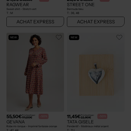
RAGWEAR
STREET ONE
Sweat-shirt - Stretch vert
Bermuda bleu
T :
M
T :
36, 48
ACHAT EXPRESS
ACHAT EXPRESS
NEW
NEW
55,50€
11,45€
Prix boutique :
Prix boutique :
-50%
-50%
111,00€
22,90€
GEVANA
TATA GISELE
Robe mi-longue - Imprimé fantaisie orange
Pendentif - Matériaux métal argent
T :
42, 44
T :
TU