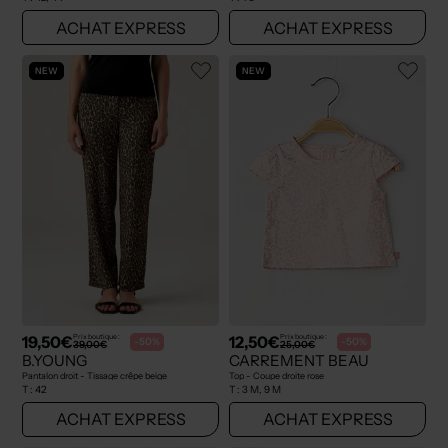
ACHAT EXPRESS
ACHAT EXPRESS
NEW
NEW
19,50€
12,50€
Prix boutique :
Prix boutique :
-50%
-50%
39,00€
25,00€
B.YOUNG
CARREMENT BEAU
Pantalon droit - Tissage crêpe beige
Top - Coupe droite rose
T :
42
T :
3 M, 9 M
ACHAT EXPRESS
ACHAT EXPRESS