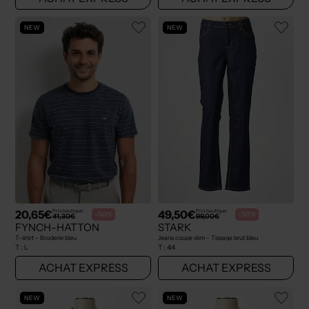
NEW
NEW
20,65€
49,50€
Prix boutique :
Prix boutique :
-50%
-50%
41,30€
99,00€
FYNCH-HATTON
STARK
T-shirt - Broderie bleu
Jeans coupe slim - Tissage brut bleu
T :
L
T :
44
ACHAT EXPRESS
ACHAT EXPRESS
NEW
NEW