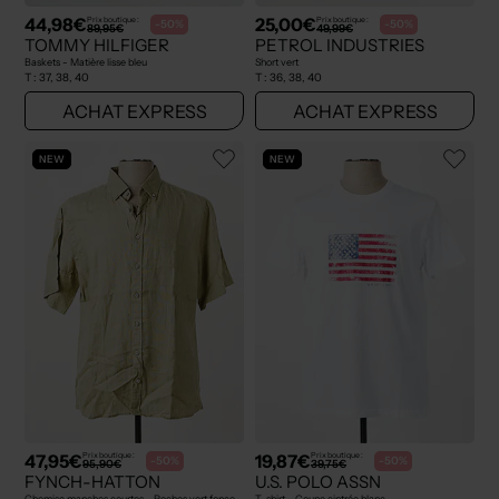
44,98€
25,00€
Prix boutique :
Prix boutique :
-50%
-50%
89,95€
49,99€
TOMMY HILFIGER
PETROL INDUSTRIES
Baskets - Matière lisse bleu
Short vert
T :
37, 38, 40
T :
36, 38, 40
ACHAT EXPRESS
ACHAT EXPRESS
NEW
NEW
47,95€
19,87€
Prix boutique :
Prix boutique :
-50%
-50%
95,90€
39,75€
FYNCH-HATTON
U.S. POLO ASSN
Chemise manches courtes - Poches vert fonce
T-shirt - Coupe cintrée blanc