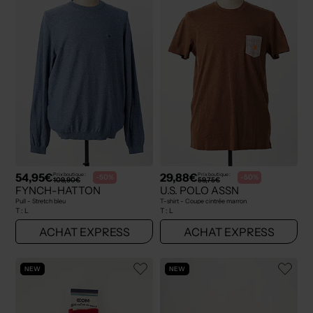
54,95€
29,88€
Prix boutique :
Prix boutique :
-50%
-50%
109,90€
59,75€
FYNCH-HATTON
U.S. POLO ASSN
Pull - Stretch bleu
T-shirt - Coupe cintrée marron
T :
L
T :
L
ACHAT EXPRESS
ACHAT EXPRESS
NEW
NEW