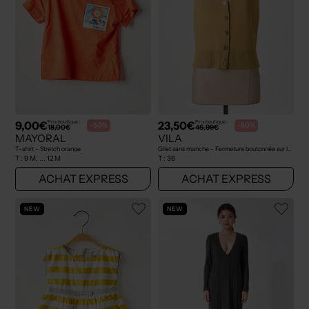
9,00€
23,50€
Prix boutique :
Prix boutique :
-50%
-50%
18,00€
46,99€
MAYORAL
VILA
T-shirt - Stretch orange
Gilet sans manche - Fermeture boutonnée sur le devant jaune
T :
9 M, ... 12 M
T :
36
ACHAT EXPRESS
ACHAT EXPRESS
NEW
NEW