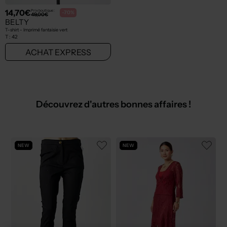
14,70€
Prix boutique :
-70%
49,00€
BELTY
T-shirt - Imprimé fantaisie vert
T :
42
ACHAT EXPRESS
Découvrez d'autres bonnes affaires !
NEW
NEW