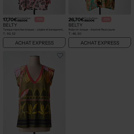
17,70€
26,70€
Prix boutique :
Prix boutique :
-70%
-70%
59,00€
89,00€
BELTY
BELTY
Tunique manches longues - Légère et transparente rose
Robe mi-longue - Imprimé fleurs jaune
T :
50, 52
T :
46, 50
ACHAT EXPRESS
ACHAT EXPRESS