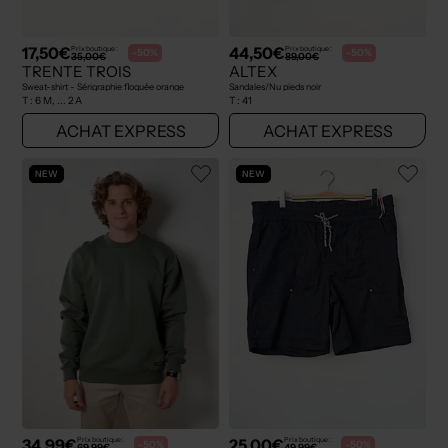
17,50€
44,50€
Prix boutique :
Prix boutique :
-50%
-50%
35,00€
89,00€
TRENTE TROIS
ALTEX
Sweat-shirt - Sérigraphie floquée orange
Sandales/Nu pieds noir
T :
6 M, ... 2 A
T :
41
ACHAT EXPRESS
ACHAT EXPRESS
NEW
NEW
34,99€
25,00€
Prix boutique :
Prix boutique :
-50%
-50%
69,99€
49,99€