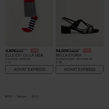
4,50€
54,50€
Prix boutique :
Prix boutique :
-50%
-50%
9,00€
109,00€
ELLE EST OU LA MER
BELLA STORIA
Chaussettes - Stretch gris
Sandales/Nu pieds - Talon bottier noir
T :
21
T :
38
ACHAT EXPRESS
ACHAT EXPRESS
MODZ
Marques
BELTY