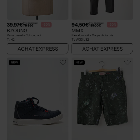
39,97€
94,50€
Prix boutique :
Prix boutique :
-50%
-50%
79,95€
189,00€
B.YOUNG
MMX
Veste casual - Col rond noir
Pantalon droit - Coupe droite gris
T :
42
T :
W33 L32
ACHAT EXPRESS
ACHAT EXPRESS
NEW
NEW