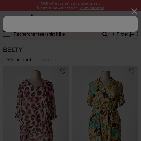
10€ offerts en vous abonnant
à notre newsletter >
Je m'abonne
Filtrer
BELTY
Afficher tout
Femme