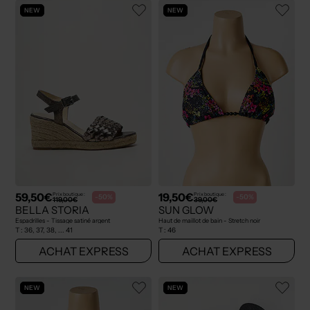
NEW
NEW
59,50€
19,50€
Prix boutique :
Prix boutique :
-50%
-50%
119,00€
39,00€
BELLA STORIA
SUN GLOW
Espadrilles - Tissage satiné argent
Haut de maillot de bain - Stretch noir
T :
36, 37, 38, ... 41
T :
46
ACHAT EXPRESS
ACHAT EXPRESS
NEW
NEW