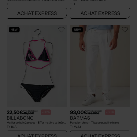
T :
L
T :
L
ACHAT EXPRESS
ACHAT EXPRESS
NEW
NEW
22,50€
93,00€
Prix boutique :
Prix boutique :
-50%
-50%
45,00€
186,00€
BILLABONG
BARMAS
Maillot de bain 2 pièces - Effet matière satinée noir
Pantalon chino - Tissage popeline blanc
T :
16 A
T :
W33
ACHAT EXPRESS
ACHAT EXPRESS