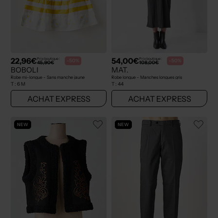
22,96€
54,00€
Prix boutique :
Prix boutique :
-50%
-50%
45,90€
108,00€
BOBOLI
MAT.
Robe mi-longue - Sans manche jaune
Robe longue - Manches longues gris
T :
6 M
T :
44
ACHAT EXPRESS
ACHAT EXPRESS
NEW
NEW