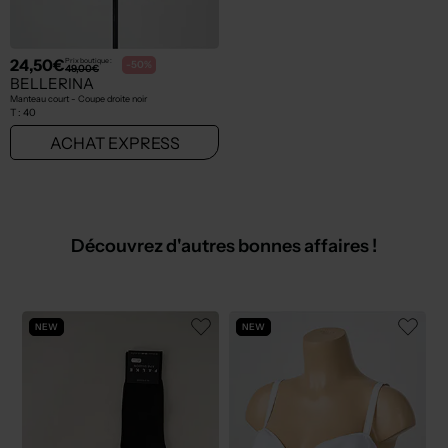
24,50€
Prix boutique :
-50%
49,00€
BELLERINA
Manteau court - Coupe droite noir
T :
40
ACHAT EXPRESS
Découvrez d'autres bonnes affaires !
NEW
NEW