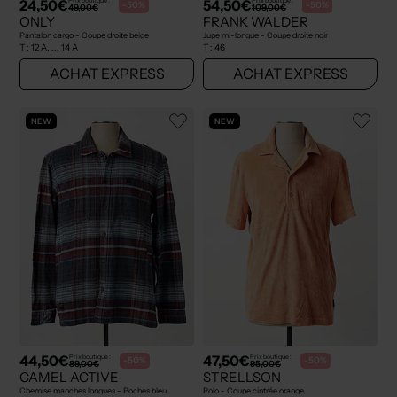
24,50€
54,50€
Prix boutique :
Prix boutique :
-50%
-50%
49,00€
109,00€
ONLY
FRANK WALDER
Pantalon cargo - Coupe droite beige
Jupe mi-longue - Coupe droite noir
T :
12 A, ... 14 A
T :
46
ACHAT EXPRESS
ACHAT EXPRESS
NEW
NEW
44,50€
47,50€
Prix boutique :
Prix boutique :
-50%
-50%
89,00€
95,00€
CAMEL ACTIVE
STRELLSON
Chemise manches longues - Poches bleu
Polo - Coupe cintrée orange