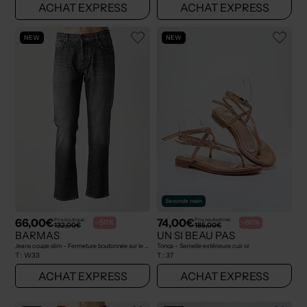
ACHAT EXPRESS
ACHAT EXPRESS
NEW
NEW
Seconde main
66,00€
74,00€
Prix boutique :
Prix neuf estimé :
-50%
-60%
132,00€
185,00€
BARMAS
UN SI BEAU PAS
Jeans coupe slim - Fermeture boutonnée sur le devant gris
Tongs - Semelle extérieure cuir or
T :
W33
T :
37
ACHAT EXPRESS
ACHAT EXPRESS