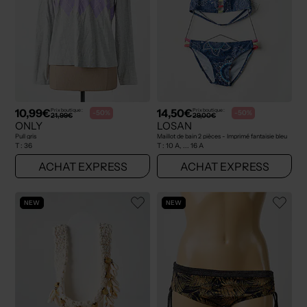
10,99€
14,50€
Prix boutique :
Prix boutique :
-50%
-50%
21,99€
29,00€
ONLY
LOSAN
Pull gris
Maillot de bain 2 pièces - Imprimé fantaisie bleu
T :
36
T :
10 A, ... 16 A
ACHAT EXPRESS
ACHAT EXPRESS
NEW
NEW