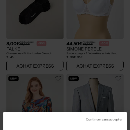
8,00€
44,50€
Prix boutique :
Prix boutique :
-50%
-50%
16,00€
89,00€
FALKE
SIMONE PERELE
Chaussettes - Finition bords-côtes noir
Soutien-gorge - Effet matière satinée blanc
T :
45
T :
90E, 95E
ACHAT EXPRESS
ACHAT EXPRESS
NEW
NEW
Continuer sans accepter