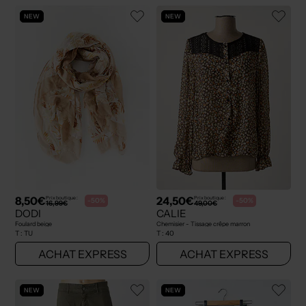
NEW
NEW
8,50€
24,50€
Prix boutique :
Prix boutique :
-50%
-50%
16,99€
49,00€
DODI
CALIE
Foulard beige
Chemisier - Tissage crêpe marron
T :
TU
T :
40
ACHAT EXPRESS
ACHAT EXPRESS
NEW
NEW