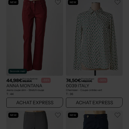
NEW
NEW
Seconde main
44,98€
74,50€
Prix neuf estimé :
Prix boutique :
-55%
-50%
99,95€
149,00€
ANNA MONTANA
0039 ITALY
Jeans coupe slim - Stretch rouge
Chemisier - Coupe cintrée vert
T :
44
T :
36
ACHAT EXPRESS
ACHAT EXPRESS
NEW
NEW