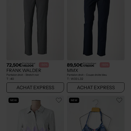
72,50€
89,50€
Prix boutique :
Prix boutique :
-50%
-50%
145,00€
179,00€
FRANK WALDER
MMX
Pantalon droit - Stretch noir
Pantalon droit - Coupe droite bleu
T :
40
T :
W33 L32
ACHAT EXPRESS
ACHAT EXPRESS
NEW
NEW