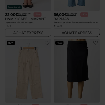
Seconde main
22,00€
66,00€
Prix neuf estimé :
Prix boutique :
-60%
-50%
55,00€
132,00€
H&M X ISABEL MARANT
BARMAS
Jupe courte - Doublure argent
Jeans coupe slim - Fermeture boutonnée sur le devant bleu
T :
36
T :
W33
ACHAT EXPRESS
ACHAT EXPRESS
NEW
NEW