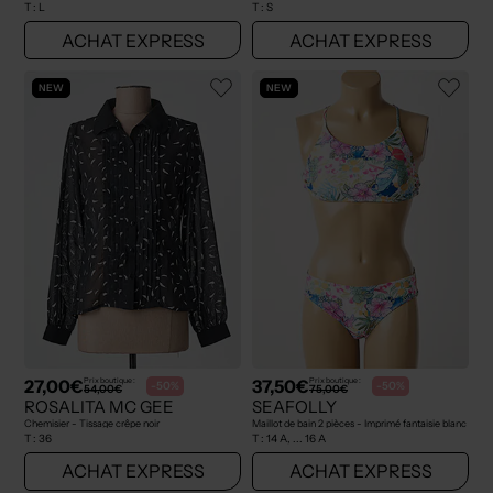
T :
L
T :
S
ACHAT EXPRESS
ACHAT EXPRESS
NEW
NEW
27,00€
37,50€
Prix boutique :
Prix boutique :
-50%
-50%
54,00€
75,00€
ROSALITA MC GEE
SEAFOLLY
Chemisier - Tissage crêpe noir
Maillot de bain 2 pièces - Imprimé fantaisie blanc
T :
36
T :
14 A, ... 16 A
ACHAT EXPRESS
ACHAT EXPRESS