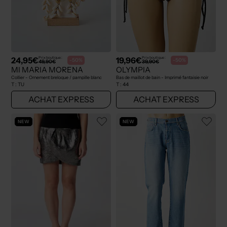
24,95€
19,96€
Prix boutique :
Prix boutique :
-50%
-50%
49,90€
39,90€
MI MARIA MORENA
OLYMPIA
Collier - Ornement breloque / pampille blanc
Bas de maillot de bain - Imprimé fantaisie noir
T :
TU
T :
44
ACHAT EXPRESS
ACHAT EXPRESS
NEW
NEW