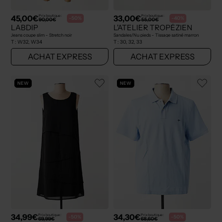
45,00€
33,00€
Prix boutique :
Prix boutique :
-50%
-40%
90,00€
55,00€
LABDIP
L'ATELIER TROPÉZIEN
Jeans coupe slim - Stretch noir
Sandales/Nu pieds - Tissage satiné marron
T :
W32, W34
T :
30, 32, 33
ACHAT EXPRESS
ACHAT EXPRESS
NEW
NEW
34,99€
34,30€
Prix boutique :
Prix boutique :
-50%
-50%
69,99€
68,60€