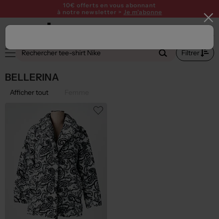
10€ offerts en vous abonnant
à notre newsletter >
Je m'abonne
Filtrer
BELLERINA
Afficher tout
Femme