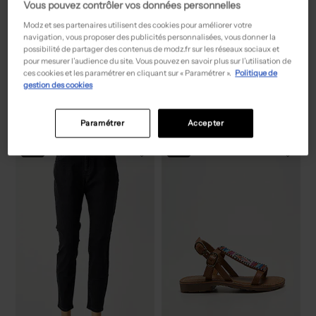
Vous pouvez contrôler vos données personnelles
Modz et ses partenaires utilisent des cookies pour améliorer votre
navigation, vous proposer des publicités personnalisées, vous donner la
possibilité de partager des contenus de modz.fr sur les réseaux sociaux et
pour mesurer l’audience du site. Vous pouvez en savoir plus sur l’utilisation de
24,50€
99,50€
Prix boutique :
Prix boutique :
-50%
-50%
49,00€
199,00€
ces cookies et les paramétrer en cliquant sur « Paramétrer ».
Politique de
NIKI MODE
HAFNIUM
gestion des cookies
Pull - Tissage chiné bleu
Veste chic - Finition intérieure doublure satiné gris
T :
42
T :
S, M
ACHAT EXPRESS
ACHAT EXPRESS
Paramétrer
Accepter
NEW
NEW