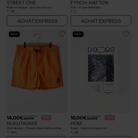
STREET ONE
FYNCH-HATTON
Robe mi-longue - Sans manche noir
Polo - Coupe droite bleu
T :
36
T :
L
ACHAT EXPRESS
ACHAT EXPRESS
NEW
NEW
14,00€
16,00€
Prix boutique :
Prix boutique :
-50%
-50%
28,00€
32,00€
NUKUTAVAKE
HOM
Short de bain - Tissage imperméable orange
Boxer - Imprimé fantaisie noir
T :
14 A
T :
46