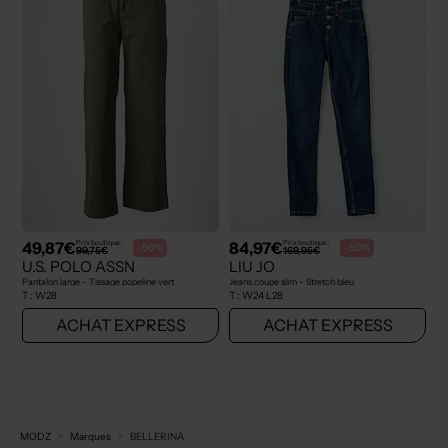
49,87€
84,97€
Prix boutique :
Prix boutique :
-50%
-50%
99,75€
169,95€
U.S. POLO ASSN
LIU JO
Pantalon large - Tissage popeline vert
Jeans coupe slim - Stretch bleu
T :
W28
T :
W24 L28
ACHAT EXPRESS
ACHAT EXPRESS
MODZ
Marques
BELLERINA