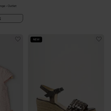
ange
- Outlet
S
NEW