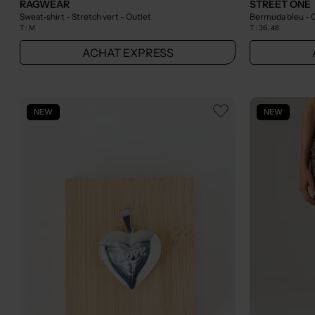
RAGWEAR
STREET ONE
Sweat-shirt - Stretch vert
- Outlet
Bermuda bleu
- 
T :
M
T :
36, 48
ACHAT EXPRESS
NEW
NEW