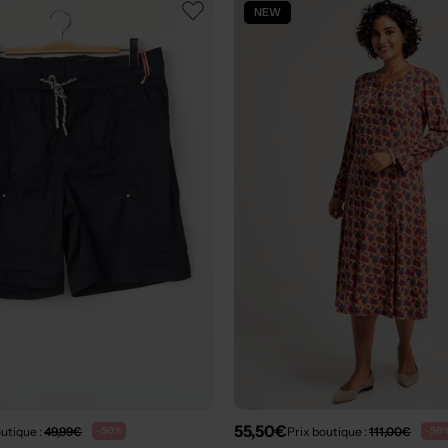
NEW
55,50€
outique :
49,99€
Prix boutique :
111,00€
-50%
-50