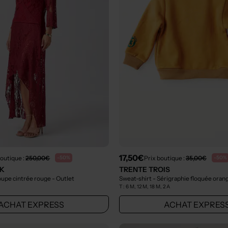
17,50€
boutique :
250,00€
Prix boutique :
35,00€
-50%
-50%
K
TRENTE TROIS
oupe cintrée rouge
- Outlet
Sweat-shirt - Sérigraphie floquée oran
T :
6 M, 12 M, 18 M, 2 A
ACHAT EXPRESS
ACHAT EXPRES