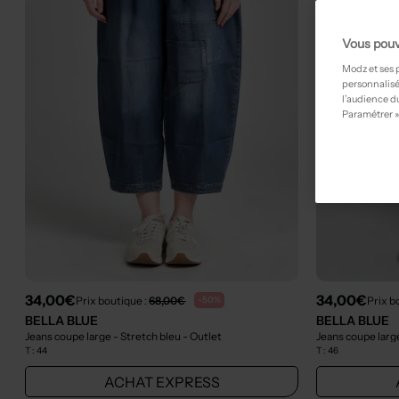
Vous pouv
Modz et ses 
personnalisé
l’audience du
Paramétrer »
34,00€
34,00€
Prix boutique :
68,00€
Prix b
-50%
BELLA BLUE
BELLA BLUE
Jeans coupe large - Stretch bleu
- Outlet
Jeans coupe larg
T :
44
T :
46
ACHAT EXPRESS