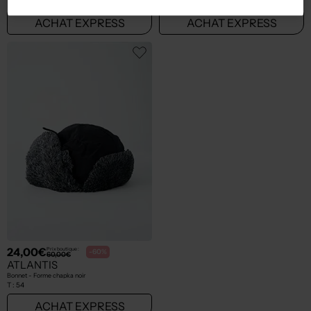
T :
38
T :
56, 58
ACHAT EXPRESS
ACHAT EXPRESS
24,00€
Prix boutique :
-60%
60,00€
ATLANTIS
Bonnet - Forme chapka noir
T :
54
ACHAT EXPRESS