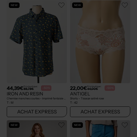
NEW
NEW
44,39€
22,00€
Prix boutique :
Prix boutique :
-50%
-50%
88,78€
44,00€
IRON AND RESIN
ANTIGEL
Chemise manches courtes - Imprimé fantaisie bleu
Shorty - Tissage satiné rose
T :
M
T :
42
ACHAT EXPRESS
ACHAT EXPRESS
NEW
NEW