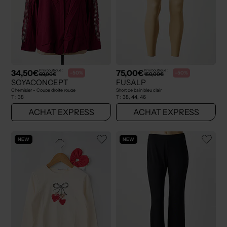
34,50€
75,00€
Prix boutique :
Prix boutique :
-50%
-50%
69,00€
150,00€
SOYACONCEPT
FUSALP
Chemisier - Coupe droite rouge
Short de bain bleu clair
T :
38
T :
38, 44, 46
ACHAT EXPRESS
ACHAT EXPRESS
NEW
NEW