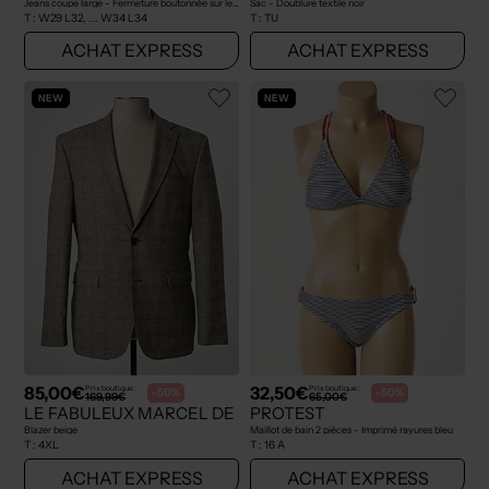
Jeans coupe large - Fermeture boutonnée sur le devant beige
Sac - Doublure textile noir
T :
W29 L32, ... W34 L34
T :
TU
ACHAT EXPRESS
ACHAT EXPRESS
NEW
NEW
85,00€
32,50€
Prix boutique :
Prix boutique :
-50%
-50%
169,99€
65,00€
LE FABULEUX MARCEL DE BRUXELLES
PROTEST
Blazer beige
Maillot de bain 2 pièces - Imprimé rayures bleu
T :
4XL
T :
16 A
ACHAT EXPRESS
ACHAT EXPRESS