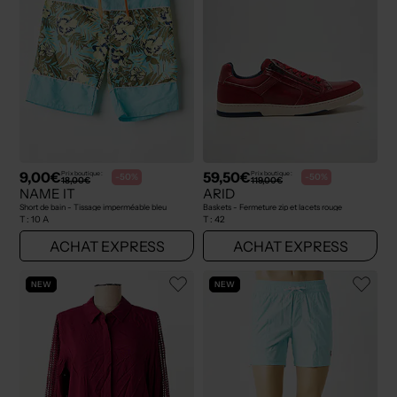
9,00€
59,50€
Prix boutique :
Prix boutique :
-50%
-50%
18,00€
119,00€
NAME IT
ARID
Short de bain - Tissage imperméable bleu
Baskets - Fermeture zip et lacets rouge
T :
10 A
T :
42
ACHAT EXPRESS
ACHAT EXPRESS
NEW
NEW