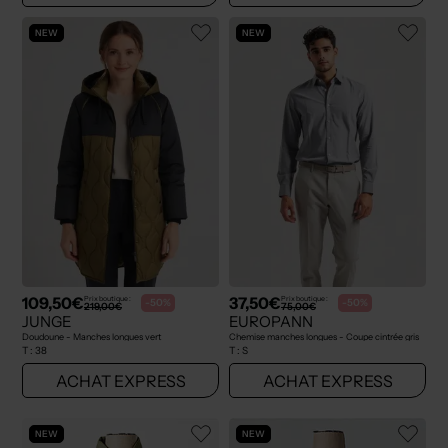
NEW
NEW
109,50€
37,50€
Prix boutique :
Prix boutique :
-50%
-50%
219,00€
75,00€
JUNGE
EUROPANN
Doudoune - Manches longues vert
Chemise manches longues - Coupe cintrée gris
T :
38
T :
S
ACHAT EXPRESS
ACHAT EXPRESS
NEW
NEW