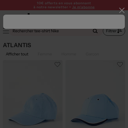
10€ offerts en vous abonnant
à notre newsletter >
Je m'abonne
Filtrer
ATLANTIS
Afficher tout
Femme
Homme
Garçon