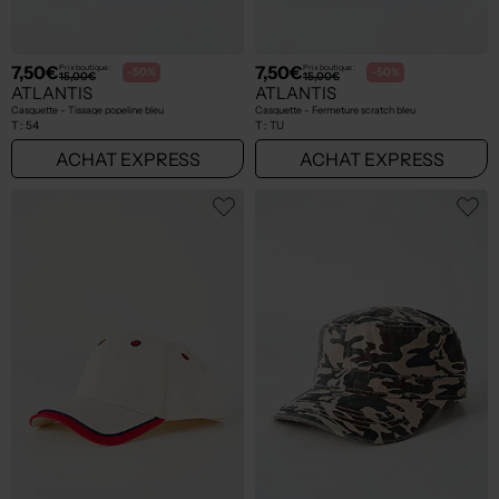
7,50€
7,50€
Prix boutique :
Prix boutique :
-50%
-50%
15,00€
15,00€
ATLANTIS
ATLANTIS
Casquette - Tissage popeline bleu
Casquette - Fermeture scratch bleu
T :
54
T :
TU
ACHAT EXPRESS
ACHAT EXPRESS