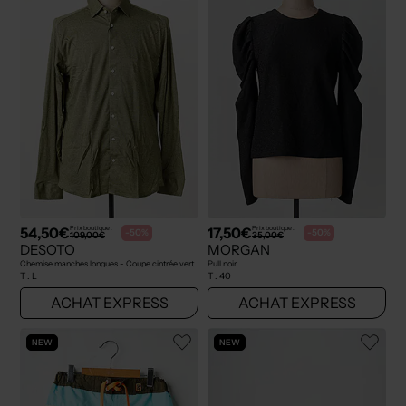
54,50€
17,50€
Prix boutique :
Prix boutique :
-50%
-50%
109,00€
35,00€
DESOTO
MORGAN
Chemise manches longues - Coupe cintrée vert
Pull noir
T :
L
T :
40
ACHAT EXPRESS
ACHAT EXPRESS
NEW
NEW