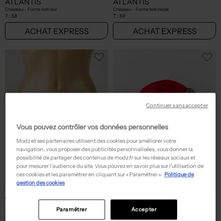
ATLANTIS
ATLANTIS
Chapeau - Forme bob noir
Chapeau - Forme bob beige
T :
58
T :
58
ACHAT EXPRESS
ACHAT EXPRESS
Continuer sans accepter
Vous pouvez contrôler vos données personnelles
Modz et ses partenaires utilisent des cookies pour améliorer votre
navigation, vous proposer des publicités personnalisées, vous donner la
possibilité de partager des contenus de modz.fr sur les réseaux sociaux et
pour mesurer l’audience du site. Vous pouvez en savoir plus sur l’utilisation de
ces cookies et les paramétrer en cliquant sur « Paramétrer ».
Politique de
gestion des cookies
9,00€
15,60€
Prix boutique :
Prix boutique :
-70%
-60%
29,99€
39,00€
ATLANTIS
ATLANTIS
Paramétrer
Accepter
Shorty - Broderie jaune
Bonnet - Forme chapka rouge