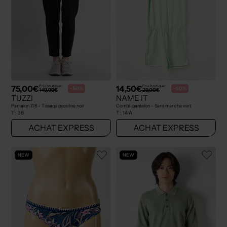
75,00€
14,50€
Prix boutique :
Prix boutique :
-50%
-50%
149,99€
29,00€
TUZZI
NAME IT
Pantalon 7/8 - Tissage popeline noir
Combi-pantalon - Sans manche vert
T :
36
T :
14 A
ACHAT EXPRESS
ACHAT EXPRESS
NEW
NEW