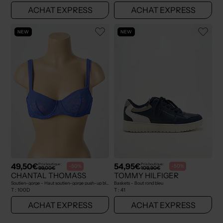
ACHAT EXPRESS
ACHAT EXPRESS
NEW
NEW
49,50€
54,95€
Prix boutique :
Prix boutique :
-50%
-50%
99,00€
109,90€
CHANTAL THOMASS
TOMMY HILFIGER
Soutien-gorge - Haut soutien-gorge push-up bleu
Baskets - Bout rond bleu
T :
100D
T :
41
ACHAT EXPRESS
ACHAT EXPRESS