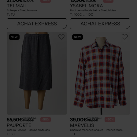
42,00€
39,90€
TELMAIL
YSABEL MORA
Echarpe - Stretch marron
Haut de maillot de bain - Stretch bleu
T :
TU
T :
100C, ... 110C
ACHAT EXPRESS
ACHAT EXPRESS
NEW
NEW
55,50€
39,00€
Prix boutique :
Prix boutique :
-50%
-50%
111,00€
78,00€
PAUPORTÉ
MARVELIS
Jupe mi-longue - Coupe droite gris
Chemise manches longues - Poches rouge
T :
50
T :
L