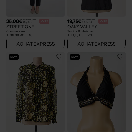
25,00€
13,75€
Prix boutique :
Prix boutique :
-50%
-50%
49,99€
27,50€
STREET ONE
OAKS VALLEY
Chemisier violet
T-shirt - Broderie noir
T :
36, 38, 40, ... 46
T :
M, L, XL, ... 5XL
ACHAT EXPRESS
ACHAT EXPRESS
NEW
NEW