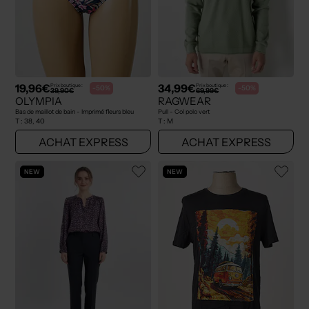
19,96€
34,99€
Prix boutique :
Prix boutique :
-50%
-50%
39,90€
69,99€
OLYMPIA
RAGWEAR
Bas de maillot de bain - Imprimé fleurs bleu
Pull - Col polo vert
T :
38, 40
T :
M
ACHAT EXPRESS
ACHAT EXPRESS
NEW
NEW