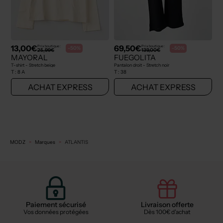
13,00€
69,50€
Prix boutique :
Prix boutique :
-50%
-50%
25,99€
139,00€
MAYORAL
FUEGOLITA
T-shirt - Stretch beige
Pantalon droit - Stretch noir
T :
8 A
T :
38
ACHAT EXPRESS
ACHAT EXPRESS
MODZ
Marques
ATLANTIS
Paiement sécurisé
Livraison offerte
Vos données protégées
Dès 100€ d'achat