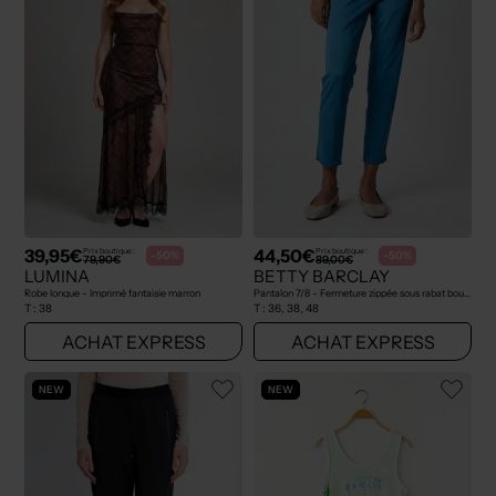
39,95€
44,50€
Prix boutique :
Prix boutique :
-50%
-50%
79,90€
89,00€
LUMINA
BETTY BARCLAY
Robe longue - Imprimé fantaisie marron
Pantalon 7/8 - Fermeture zippée sous rabat boutonné bleu
T :
38
T :
36, 38, 48
ACHAT EXPRESS
ACHAT EXPRESS
NEW
NEW