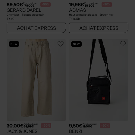
89,50€
19,96€
Prix boutique :
Prix boutique :
-50%
-50%
179,00€
39,90€
GERARD DAREL
ADMAS
Chemisier - Tissage crêpe noir
Haut de maillot de bain - Stretch noir
T :
40
T :
105B
ACHAT EXPRESS
ACHAT EXPRESS
NEW
NEW
30,00€
9,50€
Prix boutique :
Prix boutique :
-50%
-50%
59,99€
19,00€
JACK & JONES
BENZI