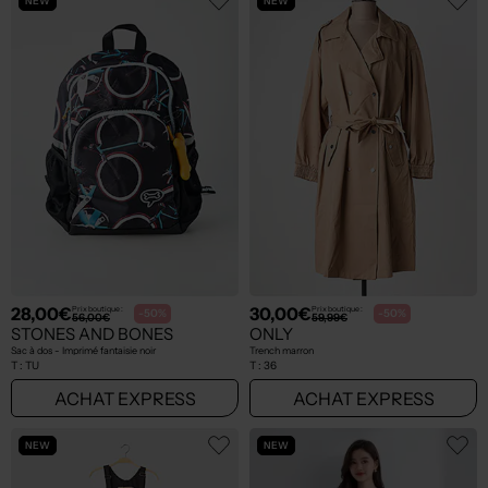
NEW
NEW
28,00€
30,00€
Prix boutique :
Prix boutique :
-50%
-50%
56,00€
59,99€
STONES AND BONES
ONLY
Sac à dos - Imprimé fantaisie noir
Trench marron
T :
TU
T :
36
ACHAT EXPRESS
ACHAT EXPRESS
NEW
NEW