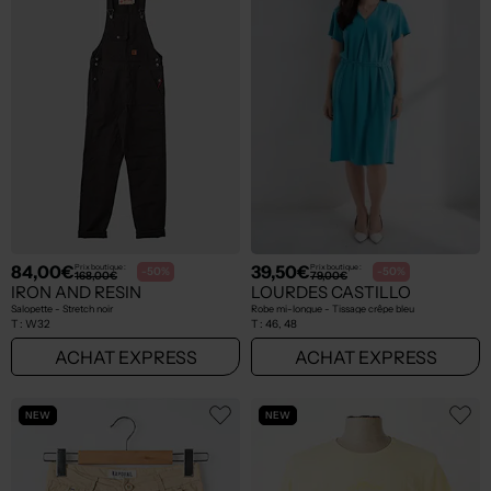
84,00€
39,50€
Prix boutique :
Prix boutique :
-50%
-50%
168,00€
79,00€
IRON AND RESIN
LOURDES CASTILLO
Salopette - Stretch noir
Robe mi-longue - Tissage crêpe bleu
T :
W32
T :
46, 48
ACHAT EXPRESS
ACHAT EXPRESS
NEW
NEW