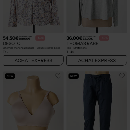
54,50€
36,00€
Prix boutique :
Prix boutique :
-50%
-50%
109,00€
72,00€
DESOTO
THOMAS RABE
Chemise manches longues - Coupe cintrée beige
Top - Stretch gris
T :
L
T :
44
ACHAT EXPRESS
ACHAT EXPRESS
NEW
NEW