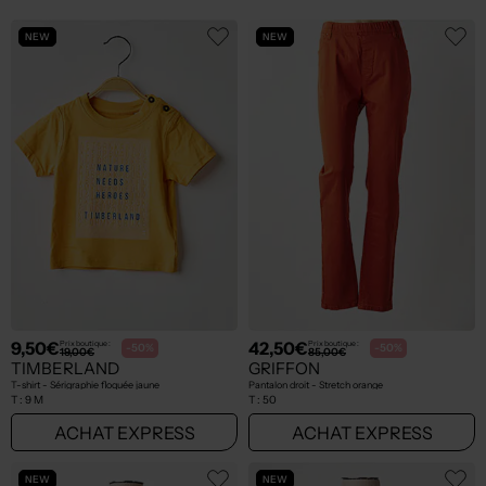
NEW
NEW
9,50€
42,50€
Prix boutique :
Prix boutique :
-50%
-50%
19,00€
85,00€
TIMBERLAND
GRIFFON
T-shirt - Sérigraphie floquée jaune
Pantalon droit - Stretch orange
T :
9 M
T :
50
ACHAT EXPRESS
ACHAT EXPRESS
NEW
NEW