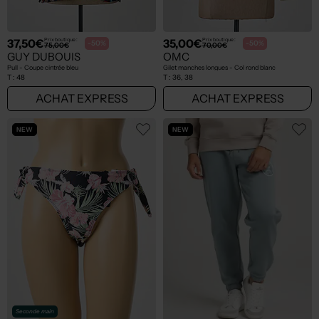
37,50€
35,00€
Prix boutique :
Prix boutique :
-50%
-50%
75,00€
70,00€
GUY DUBOUIS
OMC
Pull - Coupe cintrée bleu
Gilet manches longues - Col rond blanc
T :
48
T :
36, 38
ACHAT EXPRESS
ACHAT EXPRESS
NEW
NEW
Seconde main