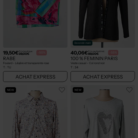
Seconde main
19,50€
40,06€
Prix boutique :
Prix neuf estimé :
-50%
-55%
39,00€
89,00€
RABE
100 % FEMININ PARIS
Foulard - Légère et transparente rose
Veste casual - Col rond noir
T :
TU
T :
34
ACHAT EXPRESS
ACHAT EXPRESS
NEW
NEW