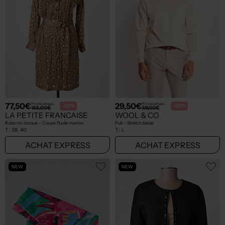
77,50€
29,50€
Prix boutique :
Prix boutique :
-50%
-50%
155,00€
59,00€
LA PETITE FRANCAISE
WOOL & CO
Robe mi-longue - Coupe fluide marron
Pull - Stretch beige
T :
38, 40
T :
L
ACHAT EXPRESS
ACHAT EXPRESS
NEW
NEW