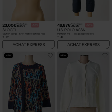
23,00€
49,87€
Prix boutique :
Prix boutique :
-50%
-50%
46,00€
99,75€
SLOGGI
U.S. POLO ASSN
Soutien-gorge - Effet matière satinée rose
Pantalon 7/8 - Tissage popeline bleu
T :
42
T :
42
ACHAT EXPRESS
ACHAT EXPRESS
NEW
NEW