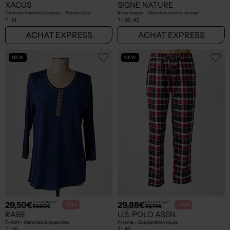
XACUS
SIGNE NATURE
Chemise manches longues - Poches bleu
Robe longue - Manches courtes orange
T :
M
T :
36, 42
ACHAT EXPRESS
ACHAT EXPRESS
NEW
NEW
29,50€
29,88€
Prix boutique :
Prix boutique :
-50%
-50%
59,00€
59,75€
RABE
U.S. POLO ASSN
T-shirt - Manches longues bleu
Pyjama - Bas pantalon rouge
T :
38
T :
42