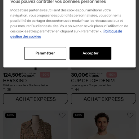
Vous pouvez contrôler vos données personnelles
Modz et ses partenaires utilisent des cookies pour améliorer votre
navigation, vous proposer des publicités personnalisées, vous donner la
possibilité de partager des contenus de modz.fr sur les réseaux sociaux et
pour mesurer l’audience du site. Vous pouvez en savoir plus sur l’utilisation de
ces cookies et les paramétrer en cliquant sur « Paramétrer ».
Politique de
gestion des cookies
Paramétrer
Accepter
124,50€
30,00€
Prix boutique :
Prix boutique :
-50%
-50%
249,00€
59,99€
HERSKIND
CUP OF JOE DENIM
Gilet sans manche - Doublure beige
Jupe longue - Coupe droite bleu
T :
38
T :
44
ACHAT EXPRESS
ACHAT EXPRESS
NEW
NEW