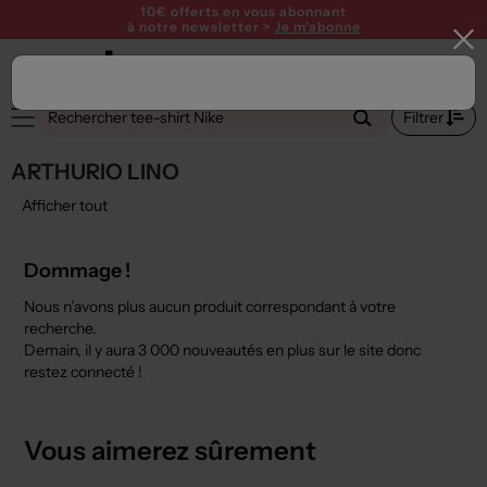
10€ offerts en vous abonnant
à notre newsletter >
Je m'abonne
Filtrer
ARTHURIO LINO
Afficher tout
Dommage !
Nous n’avons plus aucun produit correspondant à votre
recherche.
Demain, il y aura
3 000 nouveautés
en plus sur le site donc
restez connecté !
Vous aimerez sûrement