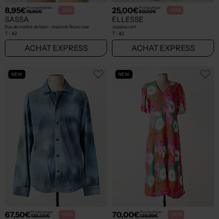
8,95€
25,00€
Prix neuf estimé :
Prix boutique :
-55%
-50%
19,90€
50,00€
SASSA
ELLESSE
Bas de maillot de bain - Imprimé fleurs rose
Jogging vert
T :
42
T :
42
ACHAT EXPRESS
ACHAT EXPRESS
NEW
NEW
67,50€
70,00€
Prix boutique :
Prix boutique :
-50%
-50%
135,00€
139,99€