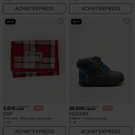
ACHAT EXPRESS
ACHAT EXPRESS
NEW
NEW
3,97€
39,50€
Prix boutique :
Prix boutique :
-50%
-50%
7,95€
79,00€
DDP
KICKERS
Porte-carte - Effet matière satinée rose
Bottillons - Empiècements bleu
T :
TU
T :
19
ACHAT EXPRESS
ACHAT EXPRESS