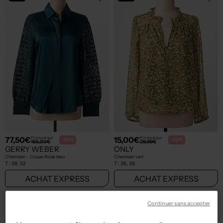
77,50€
15,00€
Prix boutique :
Prix boutique :
-50%
-50%
155,00€
29,99€
GERRY WEBER
ONLY
Chemisier - Coupe fluide bleu
Chemisier vert
T :
38, 52
T :
36, 38
ACHAT EXPRESS
ACHAT EXPRESS
NEW
NEW
Continuer sans accepter