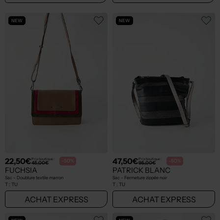
NEW
NEW
22,50€
47,50€
Prix boutique :
Prix boutique :
-50%
-50%
45,00€
95,00€
FUCHSIA
PATRICK BLANC
Sac - Doublure textile marron
Sac - Fermeture zippée noir
T :
TU
T :
TU
ACHAT EXPRESS
ACHAT EXPRESS