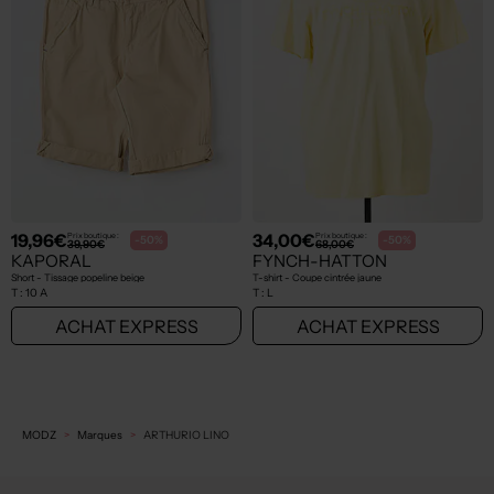
19,96€
34,00€
Prix boutique :
Prix boutique :
-50%
-50%
39,90€
68,00€
KAPORAL
FYNCH-HATTON
Short - Tissage popeline beige
T-shirt - Coupe cintrée jaune
T :
10 A
T :
L
ACHAT EXPRESS
ACHAT EXPRESS
MODZ
Marques
ARTHURIO LINO