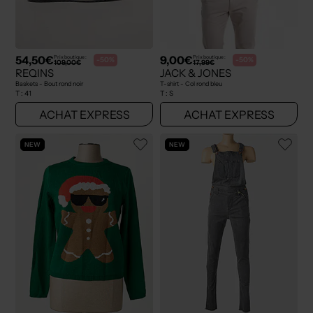
54,50€
9,00€
Prix boutique :
Prix boutique :
-50%
-50%
109,00€
17,99€
REQINS
JACK & JONES
Baskets - Bout rond noir
T-shirt - Col rond bleu
T :
41
T :
S
ACHAT EXPRESS
ACHAT EXPRESS
NEW
NEW