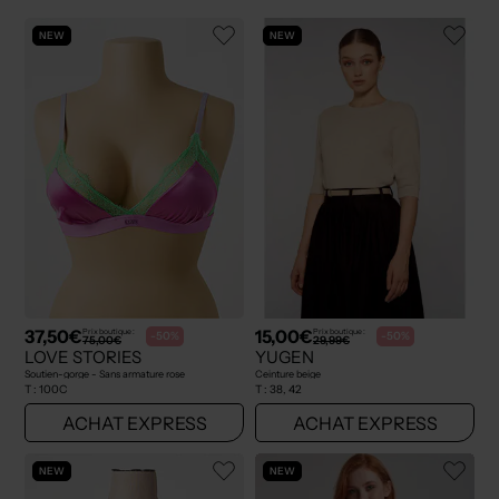
NEW
NEW
37,50€
15,00€
Prix boutique :
Prix boutique :
-50%
-50%
75,00€
29,99€
LOVE STORIES
YUGEN
Soutien-gorge - Sans armature rose
Ceinture beige
T :
100C
T :
38, 42
ACHAT EXPRESS
ACHAT EXPRESS
NEW
NEW