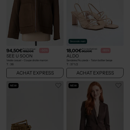
Seconde main
94,50€
18,00€
Prix boutique :
Prix neuf estimé :
-50%
-80%
189,00€
90,00€
SEE U SOON
ALDO
Veste casual - Coupe droite marron
Sandales/Nu pieds - Talon bottier beige
T :
36
T :
37 1/2
ACHAT EXPRESS
ACHAT EXPRESS
NEW
NEW