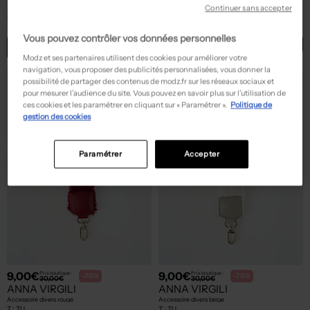
ANNA VIRGILI
ANNA VIRGILI
Continuer sans accepter
Sac - Bandoulière amovible violet
Accessoire divers noir
T :
TU
T :
TU
Vous pouvez contrôler vos données personnelles
ACHAT EXPRESS
ACHAT EXPRESS
Modz et ses partenaires utilisent des cookies pour améliorer votre
navigation, vous proposer des publicités personnalisées, vous donner la
possibilité de partager des contenus de modz.fr sur les réseaux sociaux et
pour mesurer l’audience du site. Vous pouvez en savoir plus sur l’utilisation de
ces cookies et les paramétrer en cliquant sur « Paramétrer ».
Politique de
gestion des cookies
Paramétrer
Accepter
9,00€
9,00€
Prix boutique :
Prix boutique :
-70%
-70%
30,00€
30,00€
ANNA VIRGILI
ANNA VIRGILI
Accessoire divers rouge
Accessoire divers beige
T :
TU
T :
TU