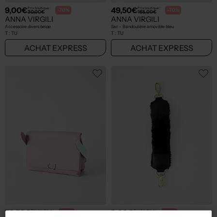
9,00€
49,50€
Prix boutique :
Prix boutique :
-70%
-70%
30,00€
165,00€
ANNA VIRGILI
ANNA VIRGILI
Accessoire divers beige
Sac - Bandoulière amovible bleu
T :
TU
T :
TU
ACHAT EXPRESS
ACHAT EXPRESS
73,50€
9,00€
Prix boutique :
Prix boutique :
-70%
-70%
245,00€
30,00€