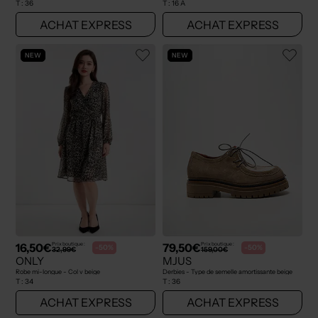
T :
36
T :
16 A
ACHAT EXPRESS
ACHAT EXPRESS
NEW
NEW
16,50€
79,50€
Prix boutique :
Prix boutique :
-50%
-50%
32,99€
159,00€
ONLY
MJUS
Robe mi-longue - Col v beige
Derbies - Type de semelle amortissante beige
T :
34
T :
36
ACHAT EXPRESS
ACHAT EXPRESS