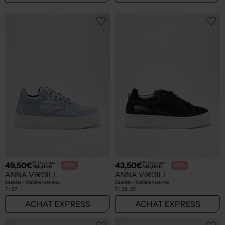
49,50€
43,50€
Prix boutique :
Prix boutique :
-70%
-70%
165,00€
145,00€
ANNA VIRGILI
ANNA VIRGILI
Baskets - Matière lisse bleu
Baskets - Matière lisse noir
T :
37
T :
36, 37
ACHAT EXPRESS
ACHAT EXPRESS