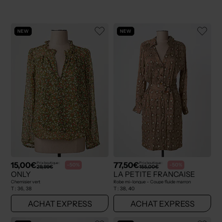
NEW
NEW
15,00€
77,50€
Prix boutique :
Prix boutique :
-50%
-50%
29,99€
155,00€
ONLY
LA PETITE FRANCAISE
Chemisier vert
Robe mi-longue - Coupe fluide marron
T :
36, 38
T :
38, 40
ACHAT EXPRESS
ACHAT EXPRESS