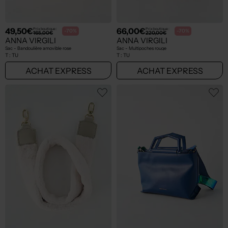
49,50€
66,00€
Prix boutique :
Prix boutique :
-70%
-70%
165,00€
220,00€
ANNA VIRGILI
ANNA VIRGILI
Sac - Bandoulière amovible rose
Sac - Multipoches rouge
T :
TU
T :
TU
ACHAT EXPRESS
ACHAT EXPRESS