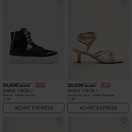
55,50€
33,00€
Prix boutique :
Prix boutique :
-70%
-80%
185,00€
165,00€
ANNA VIRGILI
ANNA VIRGILI
Baskets - Matière lisse noir
Sandales/Nu pieds - Matière lisse beige
T :
39
T :
39
ACHAT EXPRESS
ACHAT EXPRESS