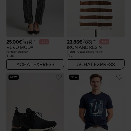
25,00€
23,86€
Prix boutique :
Prix boutique :
-50%
-50%
49,99€
47,70€
VERO MODA
IRON AND RESIN
Pantalon droit noir
T-shirt - Coupe cintrée marron
T :
36
T :
L
ACHAT EXPRESS
ACHAT EXPRESS
NEW
NEW