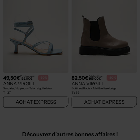
49,50€
82,50€
Prix boutique :
Prix boutique :
-70%
-50%
165,00€
165,00€
ANNA VIRGILI
ANNA VIRGILI
Sandales/Nu pieds - Talon aiguille bleu
Bottines/Boots - Matière lisse beige
T :
37
T :
39
ACHAT EXPRESS
ACHAT EXPRESS
Découvrez d'autres bonnes affaires !