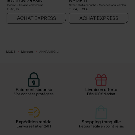
IRON AND RESIN
NAME IT
Jogging - Tissage jersey beige
Sweat-shirt à capuche - Manches longues bleu
T :
40, 42
T :
7 A, ... 13 A
ACHAT EXPRESS
ACHAT EXPRESS
MODZ
Marques
ANNA VIRGILI
Paiement sécurisé
Livraison offerte
Vos données protégées
Dès 100€ d'achat
Expédition rapide
Shopping tranquille
L'envoi se fait en 24H
Retour facile en point relais