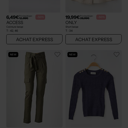
6,49€
19,99€
Prix boutique :
Prix boutique :
-50%
-50%
12,99€
39,99€
ACCESS
ONLY
Ceinture beige
Short beige
T :
42, 46
T :
34
ACHAT EXPRESS
ACHAT EXPRESS
NEW
NEW