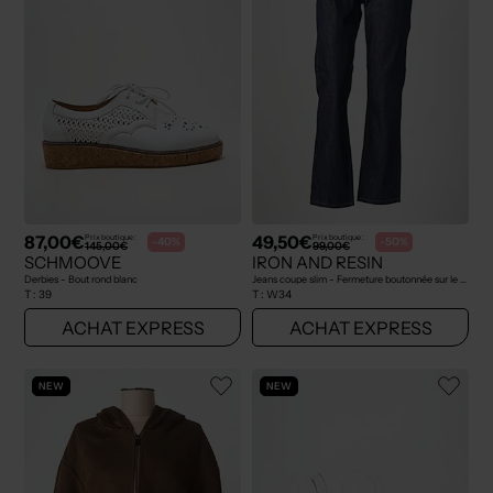
87,00€
49,50€
Prix boutique :
Prix boutique :
-40%
-50%
145,00€
99,00€
SCHMOOVE
IRON AND RESIN
Derbies - Bout rond blanc
Jeans coupe slim - Fermeture boutonnée sur le devant bleu
T :
39
T :
W34
ACHAT EXPRESS
ACHAT EXPRESS
NEW
NEW