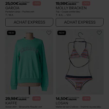
25,00€
19,98€
Prix boutique :
Prix boutique :
-50%
-50%
49,99€
39,95€
GARCIA
MOLLY BRACKEN
Pantalon cargo - Poches vert
Top - Coupe cintrée bleu
T :
16 A
T :
8 A, ... 12 A
ACHAT EXPRESS
ACHAT EXPRESS
NEW
NEW
29,98€
14,50€
Prix boutique :
Prix boutique :
-50%
-50%
59,95€
29,00€
KAFFE
LOSAN
Sweat-shirt - Sérigraphie floquée vert
Maillot de bain 2 pièces - Imprimé rayures bleu