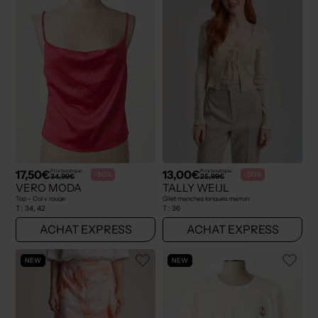
17,50€
13,00€
Prix boutique :
Prix boutique :
-50%
-50%
34,99€
25,99€
VERO MODA
TALLY WEIJL
Top - Col v rouge
Gilet manches longues marron
T :
34, 42
T :
36
ACHAT EXPRESS
ACHAT EXPRESS
NEW
NEW