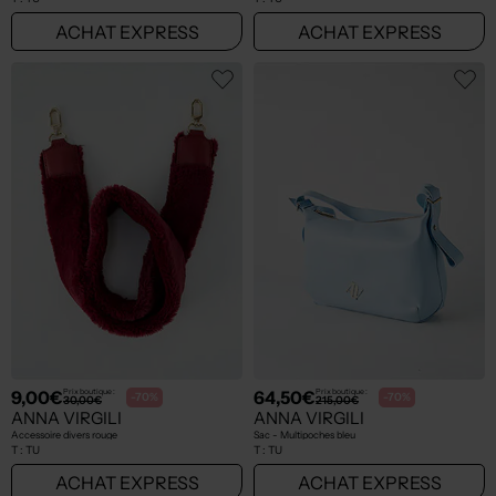
ACHAT EXPRESS
ACHAT EXPRESS
9,00€
64,50€
Prix boutique :
Prix boutique :
-70%
-70%
30,00€
215,00€
ANNA VIRGILI
ANNA VIRGILI
Accessoire divers rouge
Sac - Multipoches bleu
T :
TU
T :
TU
ACHAT EXPRESS
ACHAT EXPRESS