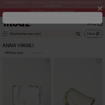
SUMMER PARTY ! Profitez de 15€ offerts dès 120€ avec le code
SUMMER26
10€ offerts en vous abonnant
à notre newsletter >
Je m'abonne
Filtrer
ANNA VIRGILI
Afficher tout
Femme