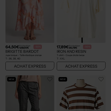
64,50€
17,89€
Prix boutique :
Prix boutique :
-50%
-50%
129,00€
35,78€
BRIGITTE BARDOT
IRON AND RESIN
Jupe longue - Taille élastique orange
T-shirt - Coupe droite beige
T :
36, 38, 40
T :
XXL
ACHAT EXPRESS
ACHAT EXPRESS
NEW
NEW