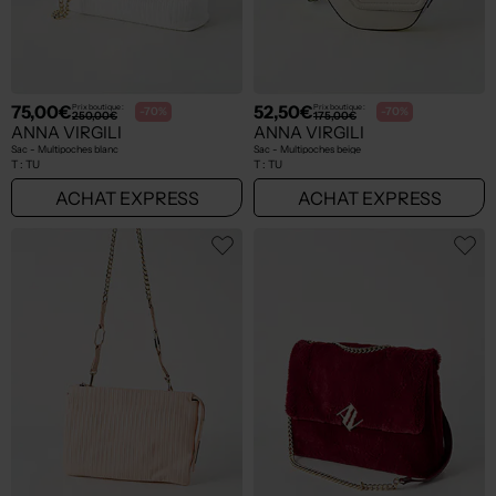
75,00€
52,50€
Prix boutique :
Prix boutique :
-70%
-70%
250,00€
175,00€
ANNA VIRGILI
ANNA VIRGILI
Sac - Multipoches blanc
Sac - Multipoches beige
T :
TU
T :
TU
ACHAT EXPRESS
ACHAT EXPRESS