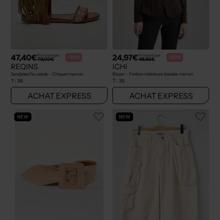
47,40€
24,97€
Prix boutique :
Prix boutique :
-40%
-50%
79,00€
49,95€
REQINS
ICHI
Sandales/Nu pieds - Chiquet marron
Blazer - Finition intérieure biaisée marron
T :
38
T :
36
ACHAT EXPRESS
ACHAT EXPRESS
NEW
NEW