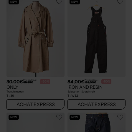
NEW
NEW
30,00€
84,00€
Prix boutique :
Prix boutique :
-50%
-50%
59,99€
168,00€
ONLY
IRON AND RESIN
Trench marron
Salopette - Stretch noir
T :
36
T :
W32
ACHAT EXPRESS
ACHAT EXPRESS
NEW
NEW