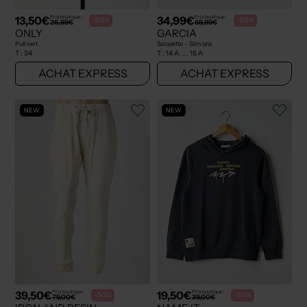
13,50€
34,99€
Prix boutique :
Prix boutique :
-50%
-50%
26,99€
69,99€
ONLY
GARCIA
Pull vert
Salopette - Slim gris
T :
34
T :
14 A, ... 16 A
ACHAT EXPRESS
ACHAT EXPRESS
NEW
NEW
39,50€
19,50€
Prix boutique :
Prix boutique :
-50%
-50%
79,00€
39,00€