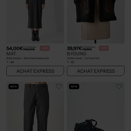
54,00€
39,97€
Prix boutique :
Prix boutique :
-50%
-50%
108,00€
79,95€
MAT.
B.YOUNG
Robe longue - Manches longues gris
Veste casual - Col rond noir
T :
44
T :
42
ACHAT EXPRESS
ACHAT EXPRESS
NEW
NEW