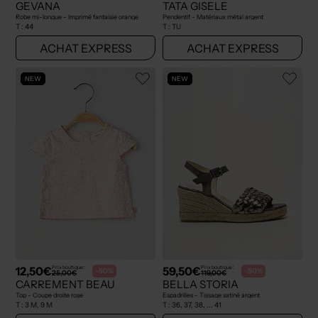
GEVANA
TATA GISELE
Robe mi-longue - Imprimé fantaisie orange
Pendentif - Matériaux métal argent
T :
44
T :
TU
ACHAT EXPRESS
ACHAT EXPRESS
NEW
NEW
12,50€
59,50€
Prix boutique :
Prix boutique :
-50%
-50%
25,00€
119,00€
CARREMENT BEAU
BELLA STORIA
Top - Coupe droite rose
Espadrilles - Tissage satiné argent
T :
3 M, 9 M
T :
36, 37, 38, ... 41