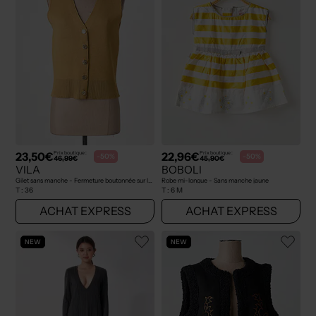
23,50€
22,96€
Prix boutique :
Prix boutique :
-50%
-50%
46,99€
45,90€
VILA
BOBOLI
Gilet sans manche - Fermeture boutonnée sur le devant jaune
Robe mi-longue - Sans manche jaune
T :
36
T :
6 M
ACHAT EXPRESS
ACHAT EXPRESS
NEW
NEW