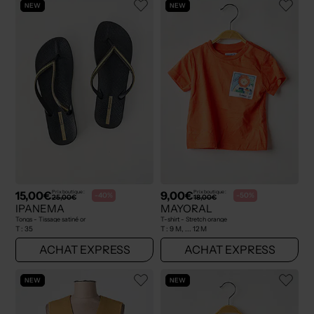
NEW
NEW
15,00€
9,00€
Prix boutique :
Prix boutique :
-40%
-50%
25,00€
18,00€
IPANEMA
MAYORAL
Tongs - Tissage satiné or
T-shirt - Stretch orange
T :
35
T :
9 M, ... 12 M
ACHAT EXPRESS
ACHAT EXPRESS
NEW
NEW