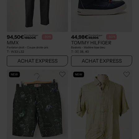
94,50€
44,98€
Prix boutique :
Prix boutique :
-50%
-50%
189,00€
89,95€
MMX
TOMMY HILFIGER
Pantalon droit - Coupe droite gris
Baskets - Matière lisse bleu
T :
W33 L32
T :
37, 38, 40
ACHAT EXPRESS
ACHAT EXPRESS
NEW
NEW