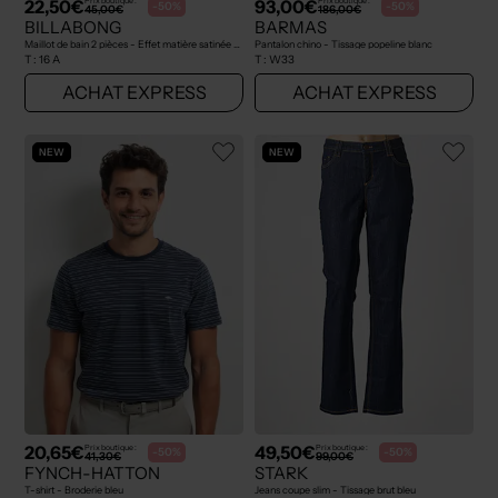
22,50€
93,00€
Prix boutique :
Prix boutique :
-50%
-50%
45,00€
186,00€
BILLABONG
BARMAS
Maillot de bain 2 pièces - Effet matière satinée noir
Pantalon chino - Tissage popeline blanc
T :
16 A
T :
W33
ACHAT EXPRESS
ACHAT EXPRESS
NEW
NEW
20,65€
49,50€
Prix boutique :
Prix boutique :
-50%
-50%
41,30€
99,00€
FYNCH-HATTON
STARK
T-shirt - Broderie bleu
Jeans coupe slim - Tissage brut bleu