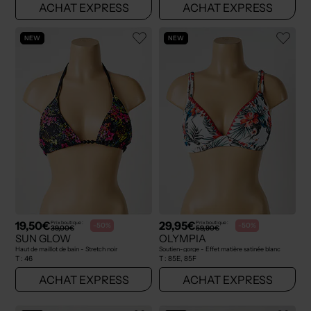
ACHAT EXPRESS
ACHAT EXPRESS
NEW
NEW
19,50€
29,95€
Prix boutique :
Prix boutique :
-50%
-50%
39,00€
59,90€
SUN GLOW
OLYMPIA
Haut de maillot de bain - Stretch noir
Soutien-gorge - Effet matière satinée blanc
T :
46
T :
85E, 85F
ACHAT EXPRESS
ACHAT EXPRESS