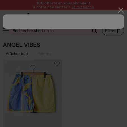
10€ offerts en vous abonnant
à notre newsletter >
Je m'abonne
Filtrer
ANGEL VIBES
Afficher tout
Femme