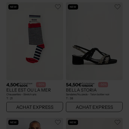
NEW
NEW
4,50€
54,50€
Prix boutique :
Prix boutique :
-50%
-50%
9,00€
109,00€
ELLE EST OU LA MER
BELLA STORIA
Chaussettes - Stretch gris
Sandales/Nu pieds - Talon bottier noir
T :
21
T :
38
ACHAT EXPRESS
ACHAT EXPRESS
NEW
NEW