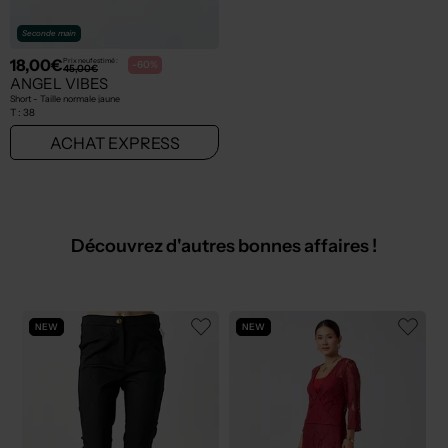
Seconde main
18,00€
Prix neuf estimé :
-60%
45,00€
ANGEL VIBES
Short - Taille normale jaune
T :
38
ACHAT EXPRESS
Découvrez d'autres bonnes affaires !
NEW
NEW