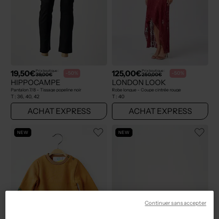
19,50€
125,00€
Prix boutique :
Prix boutique :
-50%
-50%
39,00€
250,00€
HIPPOCAMPE
LONDON LOOK
Pantalon 7/8 - Tissage popeline noir
Robe longue - Coupe cintrée rouge
T :
36, 40, 42
T :
40
ACHAT EXPRESS
ACHAT EXPRESS
NEW
NEW
Continuer sans accepter