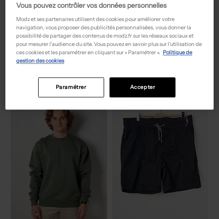
Vous pouvez contrôler vos données personnelles
Modz et ses partenaires utilisent des cookies pour améliorer votre
navigation, vous proposer des publicités personnalisées, vous donner la
possibilité de partager des contenus de modz.fr sur les réseaux sociaux et
pour mesurer l’audience du site. Vous pouvez en savoir plus sur l’utilisation de
17,50€
44,50€
Prix boutique :
Prix boutique :
-50%
-50%
35,00€
89,00€
ces cookies et les paramétrer en cliquant sur « Paramétrer ».
Politique de
TRENTE TROIS
ALTEX
gestion des cookies
Sweat-shirt - Sérigraphie floquée orange
Sandales/Nu pieds noir
T :
6 M, ... 2 A
T :
41
ACHAT EXPRESS
ACHAT EXPRESS
Paramétrer
Accepter
NEW
NEW