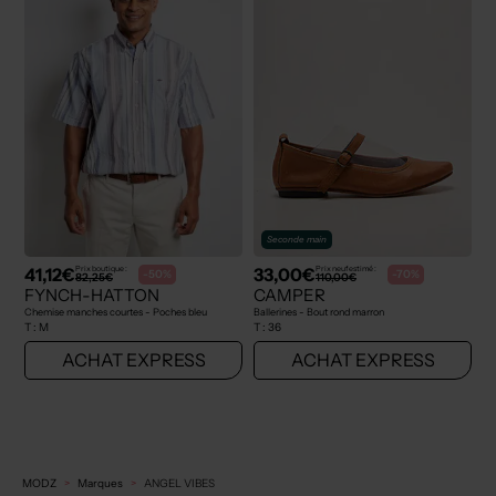
Seconde main
41,12€
33,00€
Prix boutique :
Prix neuf estimé :
-50%
-70%
82,25€
110,00€
FYNCH-HATTON
CAMPER
Chemise manches courtes - Poches bleu
Ballerines - Bout rond marron
T :
M
T :
36
ACHAT EXPRESS
ACHAT EXPRESS
MODZ
Marques
ANGEL VIBES