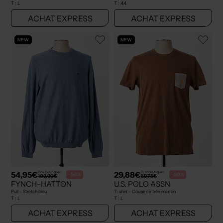
T :
L
T :
44
ACHAT EXPRESS
ACHAT EXPRESS
NEW
NEW
54,95€
29,88€
Prix boutique :
Prix boutique :
-50%
-50%
109,90€
59,75€
FYNCH-HATTON
U.S. POLO ASSN
Pull - Stretch bleu
T-shirt - Coupe cintrée marron
T :
L
T :
L
ACHAT EXPRESS
ACHAT EXPRESS