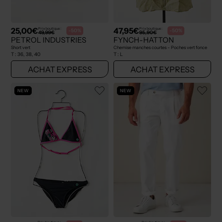
25,00€
47,95€
Prix boutique :
Prix boutique :
-50%
-50%
49,99€
95,90€
PETROL INDUSTRIES
FYNCH-HATTON
Short vert
Chemise manches courtes - Poches vert fonce
T :
36, 38, 40
T :
L
ACHAT EXPRESS
ACHAT EXPRESS
NEW
NEW