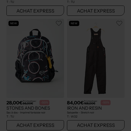
T :
TU
T :
TU
ACHAT EXPRESS
ACHAT EXPRESS
NEW
NEW
28,00€
84,00€
Prix boutique :
Prix boutique :
-50%
-50%
56,00€
168,00€
STONES AND BONES
IRON AND RESIN
Sac à dos - Imprimé fantaisie noir
Salopette - Stretch noir
T :
TU
T :
W32
ACHAT EXPRESS
ACHAT EXPRESS