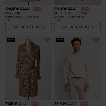
124,50€
30,00€
Prix boutique :
Prix boutique :
-50%
-50%
249,00€
59,99€
HERSKIND
CUP OF JOE DENIM
Gilet sans manche - Doublure beige
Jupe longue - Coupe droite bleu
T :
38
T :
44
ACHAT EXPRESS
ACHAT EXPRESS
NEW
NEW
77,50€
29,50€
Prix boutique :
Prix boutique :
-50%
-50%
155,00€
59,00€