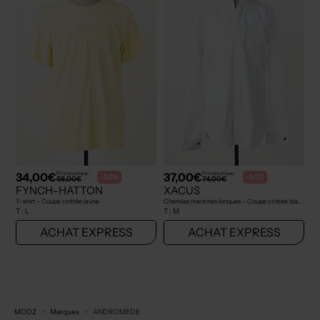
34,00€
37,00€
Prix boutique :
Prix boutique :
-50%
-50%
68,00€
74,00€
FYNCH-HATTON
XACUS
T-shirt - Coupe cintrée jaune
Chemise manches longues - Coupe cintrée blanc
T :
L
T :
M
ACHAT EXPRESS
ACHAT EXPRESS
MODZ
Marques
ANDROMEDE