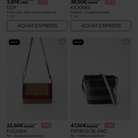
3,97€
39,50€
Prix boutique :
Prix boutique :
-50%
-50%
7,95€
79,00€
DDP
KICKERS
Porte-carte - Effet matière satinée rose
Bottillons - Empiècements bleu
T :
TU
T :
19
ACHAT EXPRESS
ACHAT EXPRESS
NEW
NEW
22,50€
47,50€
Prix boutique :
Prix boutique :
-50%
-50%
45,00€
95,00€
FUCHSIA
PATRICK BLANC
Sac - Doublure textile marron
Sac - Fermeture zippée noir