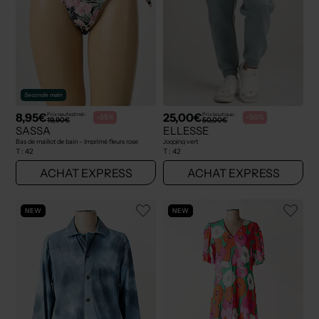
Seconde main
8,95€
25,00€
Prix neuf estimé :
Prix boutique :
-55%
-50%
19,90€
50,00€
SASSA
ELLESSE
Bas de maillot de bain - Imprimé fleurs rose
Jogging vert
T :
42
T :
42
ACHAT EXPRESS
ACHAT EXPRESS
NEW
NEW