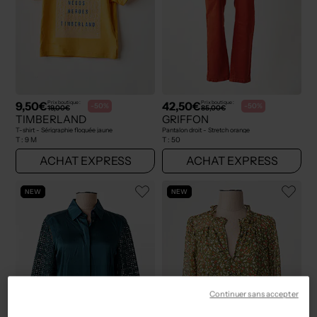
9,50€
42,50€
Prix boutique :
Prix boutique :
-50%
-50%
19,00€
85,00€
TIMBERLAND
GRIFFON
T-shirt - Sérigraphie floquée jaune
Pantalon droit - Stretch orange
T :
9 M
T :
50
ACHAT EXPRESS
ACHAT EXPRESS
NEW
NEW
Continuer sans accepter