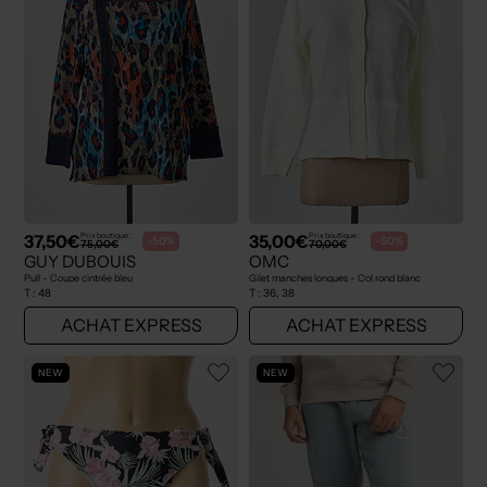
37,50€
35,00€
Prix boutique :
Prix boutique :
-50%
-50%
75,00€
70,00€
GUY DUBOUIS
OMC
Pull - Coupe cintrée bleu
Gilet manches longues - Col rond blanc
T :
48
T :
36, 38
ACHAT EXPRESS
ACHAT EXPRESS
NEW
NEW