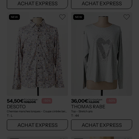
ACHAT EXPRESS
ACHAT EXPRESS
NEW
NEW
54,50€
36,00€
Prix boutique :
Prix boutique :
-50%
-50%
109,00€
72,00€
DESOTO
THOMAS RABE
Chemise manches longues - Coupe cintrée beige
Top - Stretch gris
T :
L
T :
44
ACHAT EXPRESS
ACHAT EXPRESS