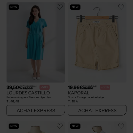
NEW
NEW
39,50€
19,96€
Prix boutique :
Prix boutique :
-50%
-50%
79,00€
39,90€
LOURDES CASTILLO
KAPORAL
Robe mi-longue - Tissage crêpe bleu
Short - Tissage popeline beige
T :
46, 48
T :
10 A
ACHAT EXPRESS
ACHAT EXPRESS
NEW
NEW