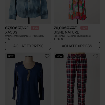
67,50€
70,00€
Prix boutique :
Prix boutique :
-50%
-50%
135,00€
139,99€
XACUS
SIGNE NATURE
Chemise manches longues - Poches bleu
Robe longue - Manches courtes orange
T :
M
T :
36, 42
ACHAT EXPRESS
ACHAT EXPRESS
NEW
NEW