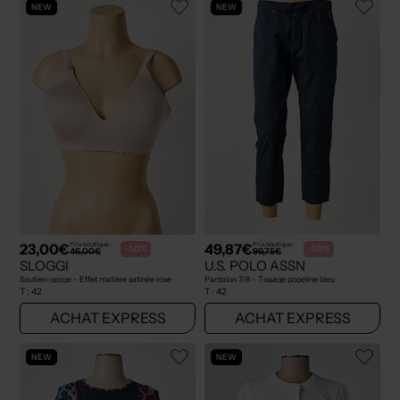
NEW
NEW
23,00€
49,87€
Prix boutique :
Prix boutique :
-50%
-50%
46,00€
99,75€
SLOGGI
U.S. POLO ASSN
Soutien-gorge - Effet matière satinée rose
Pantalon 7/8 - Tissage popeline bleu
T :
42
T :
42
ACHAT EXPRESS
ACHAT EXPRESS
NEW
NEW