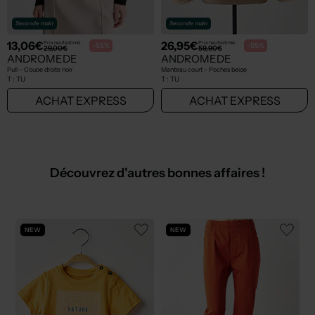
Seconde main
Seconde main
13,06€
26,95€
Prix neuf estimé :
Prix neuf estimé :
-55%
-55%
29,00€
59,90€
ANDROMEDE
ANDROMEDE
Pull - Coupe droite noir
Manteau court - Poches beige
T :
TU
T :
TU
ACHAT EXPRESS
ACHAT EXPRESS
Découvrez d'autres bonnes affaires !
NEW
NEW