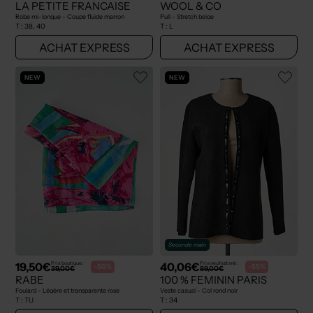
LA PETITE FRANCAISE
WOOL & CO
Robe mi-longue - Coupe fluide marron
Pull - Stretch beige
T :
38, 40
T :
L
ACHAT EXPRESS
ACHAT EXPRESS
NEW
NEW
Seconde main
19,50€
40,06€
Prix boutique :
Prix neuf estimé :
-50%
-55%
39,00€
89,00€
RABE
100 % FEMININ PARIS
Foulard - Légère et transparente rose
Veste casual - Col rond noir
T :
TU
T :
34