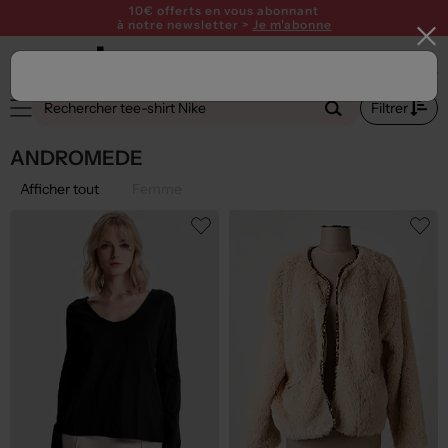
10€ offerts en vous abonnant
à notre newsletter >
Je m'abonne
Filtrer
ANDROMEDE
Afficher tout
Femme