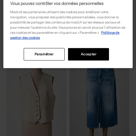
Vous pouvez contrôler vos données personnelles
Modz et ses partenaires utilisent des cookies pour améliorer votre
navigation, vous proposer des publicités personnalisées, vous donner la
possibilité de partager des contenus de modz.fr sur les réseaux sociaux et
pour mesurer l’audience du site. Vous pouvez en savoir plus sur l’utilisation de
77,50€
15,00€
Prix boutique :
Prix boutique :
-50%
-50%
155,00€
29,99€
ces cookies et les paramétrer en cliquant sur « Paramétrer ».
Politique de
GERRY WEBER
ONLY
gestion des cookies
Chemisier - Coupe fluide bleu
Chemisier vert
T :
38, 52
T :
36, 38
ACHAT EXPRESS
ACHAT EXPRESS
Paramétrer
Accepter
NEW
NEW