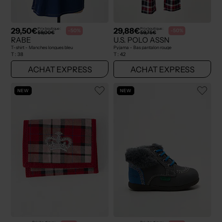
29,50€
29,88€
Prix boutique :
Prix boutique :
-50%
-50%
59,00€
59,75€
RABE
U.S. POLO ASSN
T-shirt - Manches longues bleu
Pyjama - Bas pantalon rouge
T :
38
T :
42
ACHAT EXPRESS
ACHAT EXPRESS
NEW
NEW