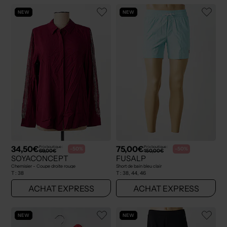
NEW
NEW
34,50€
75,00€
Prix boutique :
Prix boutique :
-50%
-50%
69,00€
150,00€
SOYACONCEPT
FUSALP
Chemisier - Coupe droite rouge
Short de bain bleu clair
T :
38
T :
38, 44, 46
ACHAT EXPRESS
ACHAT EXPRESS
NEW
NEW