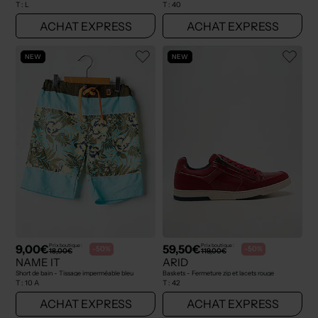
T :
L
T :
40
ACHAT EXPRESS
ACHAT EXPRESS
NEW
NEW
9,00€
59,50€
Prix boutique :
Prix boutique :
-50%
-50%
18,00€
119,00€
NAME IT
ARID
Short de bain - Tissage imperméable bleu
Baskets - Fermeture zip et lacets rouge
T :
10 A
T :
42
ACHAT EXPRESS
ACHAT EXPRESS