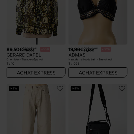
89,50€
19,96€
Prix boutique :
Prix boutique :
-50%
-50%
179,00€
39,90€
GERARD DAREL
ADMAS
Chemisier - Tissage crêpe noir
Haut de maillot de bain - Stretch noir
T :
40
T :
105B
ACHAT EXPRESS
ACHAT EXPRESS
NEW
NEW