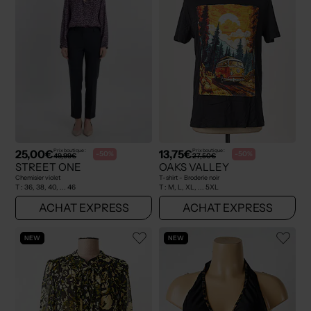
25,00€
13,75€
Prix boutique :
Prix boutique :
-50%
-50%
49,99€
27,50€
STREET ONE
OAKS VALLEY
Chemisier violet
T-shirt - Broderie noir
T :
36, 38, 40, ... 46
T :
M, L, XL, ... 5XL
ACHAT EXPRESS
ACHAT EXPRESS
NEW
NEW