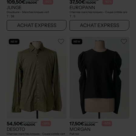
109,50€
37,50€
Prix boutique :
Prix boutique :
-50%
-50%
219,00€
75,00€
JUNGE
EUROPANN
Doudoune - Manches longues vert
Chemise manches longues - Coupe cintrée gris
T :
38
T :
S
ACHAT EXPRESS
ACHAT EXPRESS
NEW
NEW
54,50€
17,50€
Prix boutique :
Prix boutique :
-50%
-50%
109,00€
35,00€
DESOTO
MORGAN
Chemise manches longues - Coupe cintrée vert
Pull noir