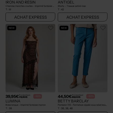
IRON AND RESIN
ANTIGEL
Chemise manches courtes - Imprimé fantaisie bleu
Shorty - Tissage satiné rose
T :
M
T :
42
ACHAT EXPRESS
ACHAT EXPRESS
NEW
NEW
39,95€
44,50€
Prix boutique :
Prix boutique :
-50%
-50%
79,90€
89,00€
LUMINA
BETTY BARCLAY
Robe longue - Imprimé fantaisie marron
Pantalon 7/8 - Fermeture zippée sous rabat boutonné bleu
T :
38
T :
36, 38, 48