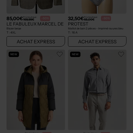
85,00€
32,50€
Prix boutique :
Prix boutique :
-50%
-50%
169,99€
65,00€
LE FABULEUX MARCEL DE BRUXELLES
PROTEST
Blazer beige
Maillot de bain 2 pièces - Imprimé rayures bleu
T :
4XL
T :
16 A
ACHAT EXPRESS
ACHAT EXPRESS
NEW
NEW