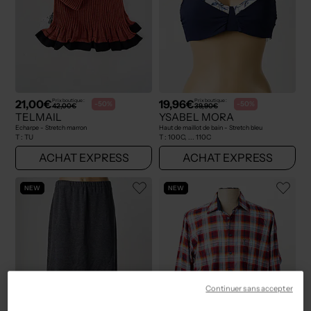
21,00€
19,96€
Prix boutique :
Prix boutique :
-50%
-50%
42,00€
39,90€
TELMAIL
YSABEL MORA
Echarpe - Stretch marron
Haut de maillot de bain - Stretch bleu
T :
TU
T :
100C, ... 110C
ACHAT EXPRESS
ACHAT EXPRESS
NEW
NEW
Continuer sans accepter