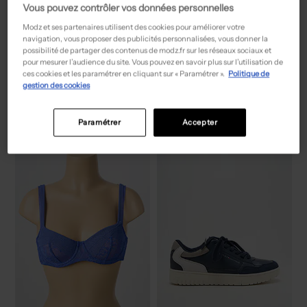
Vous pouvez contrôler vos données personnelles
Modz et ses partenaires utilisent des cookies pour améliorer votre
navigation, vous proposer des publicités personnalisées, vous donner la
possibilité de partager des contenus de modz.fr sur les réseaux sociaux et
pour mesurer l’audience du site. Vous pouvez en savoir plus sur l’utilisation de
55,50€
39,00€
Prix boutique :
Prix boutique :
-50%
-50%
111,00€
78,00€
ces cookies et les paramétrer en cliquant sur « Paramétrer ».
Politique de
PAUPORTÉ
MARVELIS
gestion des cookies
Jupe mi-longue - Coupe droite gris
Chemise manches longues - Poches rouge
T :
50
T :
L
ACHAT EXPRESS
ACHAT EXPRESS
Paramétrer
Accepter
NEW
NEW