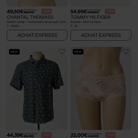
49,50€
54,95€
Prix boutique :
Prix boutique :
-50%
-50%
99,00€
109,90€
CHANTAL THOMASS
TOMMY HILFIGER
Soutien-gorge - Haut soutien-gorge push-up bleu
Baskets - Bout rond bleu
T :
100D
T :
41
ACHAT EXPRESS
ACHAT EXPRESS
NEW
NEW
44,39€
22,00€
Prix boutique :
Prix boutique :
-50%
-50%
88,78€
44,00€