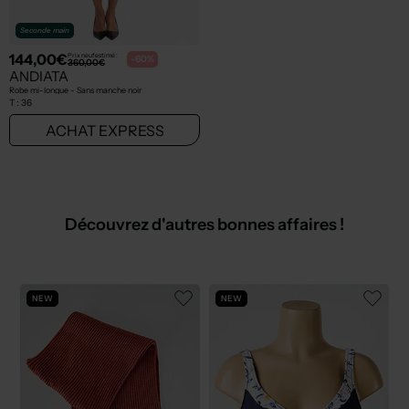
Seconde main
144,00€
Prix neuf estimé :
-60%
360,00€
ANDIATA
Robe mi-longue - Sans manche noir
T :
36
ACHAT EXPRESS
Découvrez d'autres bonnes affaires !
NEW
NEW