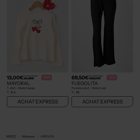
13,00€
69,50€
Prix boutique :
Prix boutique :
-50%
-50%
25,99€
139,00€
MAYORAL
FUEGOLITA
T-shirt - Stretch beige
Pantalon droit - Stretch noir
T :
8 A
T :
38
ACHAT EXPRESS
ACHAT EXPRESS
MODZ
Marques
ANDIATA