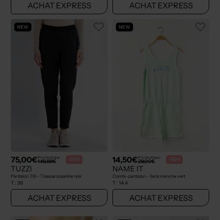
ACHAT EXPRESS
ACHAT EXPRESS
NEW
NEW
75,00€
14,50€
Prix boutique :
Prix boutique :
-50%
-50%
149,99€
29,00€
TUZZI
NAME IT
Pantalon 7/8 - Tissage popeline noir
Combi-pantalon - Sans manche vert
T :
36
T :
14 A
ACHAT EXPRESS
ACHAT EXPRESS