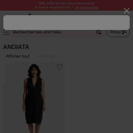
10€ offerts en vous abonnant
à notre newsletter >
Je m'abonne
Filtrer
ANDIATA
Afficher tout
Femme