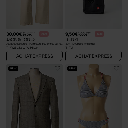
30,00€
9,50€
Prix boutique :
Prix boutique :
-50%
-50%
59,99€
19,00€
JACK & JONES
BENZI
Jeans coupe large - Fermeture boutonnée sur le devant beige
Sac - Doublure textile noir
T :
W29 L32, ... W34 L34
T :
TU
ACHAT EXPRESS
ACHAT EXPRESS
NEW
NEW