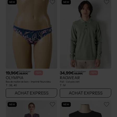
NEW
NEW
19,96€
34,99€
Prix boutique :
Prix boutique :
-50%
-50%
39,90€
69,99€
OLYMPIA
RAGWEAR
Bas de maillot de bain - Imprimé fleurs bleu
Pull - Col polo vert
T :
38, 40
T :
M
ACHAT EXPRESS
ACHAT EXPRESS
NEW
NEW