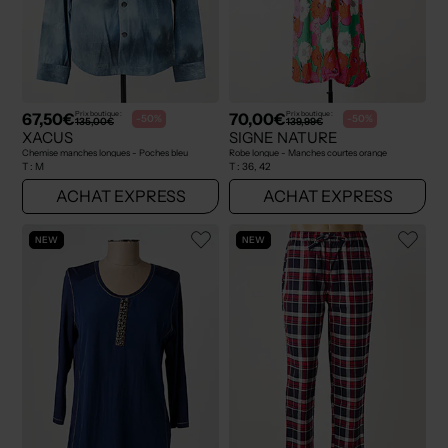
67,50€
70,00€
Prix boutique :
Prix boutique :
-50%
-50%
135,00€
139,99€
XACUS
SIGNE NATURE
Chemise manches longues - Poches bleu
Robe longue - Manches courtes orange
T :
M
T :
36, 42
ACHAT EXPRESS
ACHAT EXPRESS
NEW
NEW