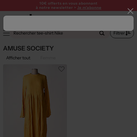
10€ offerts en vous abonnant
à notre newsletter >
Je m'abonne
Filtrer
AMUSE SOCIETY
Afficher tout
Femme