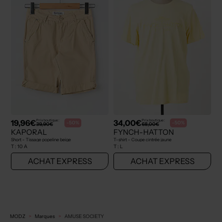
19,96€
34,00€
Prix boutique :
Prix boutique :
-50%
-50%
39,90€
68,00€
KAPORAL
FYNCH-HATTON
Short - Tissage popeline beige
T-shirt - Coupe cintrée jaune
T :
10 A
T :
L
ACHAT EXPRESS
ACHAT EXPRESS
MODZ
Marques
AMUSE SOCIETY