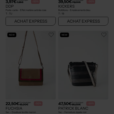
3,97€
39,50€
Prix boutique :
Prix boutique :
-50%
-50%
7,95€
79,00€
DDP
KICKERS
Porte-carte - Effet matière satinée rose
Bottillons - Empiècements bleu
T :
TU
T :
19
ACHAT EXPRESS
ACHAT EXPRESS
NEW
NEW
22,50€
47,50€
Prix boutique :
Prix boutique :
-50%
-50%
45,00€
95,00€
FUCHSIA
PATRICK BLANC
Sac - Doublure textile marron
Sac - Fermeture zippée noir