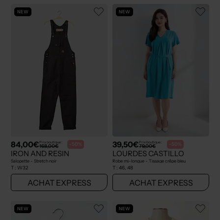
NEW
NEW
84,00€
39,50€
Prix boutique :
Prix boutique :
-50%
-50%
168,00€
79,00€
IRON AND RESIN
LOURDES CASTILLO
Salopette - Stretch noir
Robe mi-longue - Tissage crêpe bleu
T :
W32
T :
46, 48
ACHAT EXPRESS
ACHAT EXPRESS
NEW
NEW