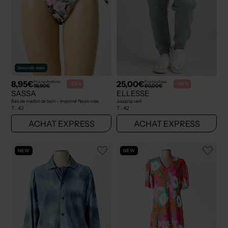
Seconde main
8,95€
25,00€
Prix neuf estimé :
Prix boutique :
-55%
-50%
19,90€
50,00€
SASSA
ELLESSE
Bas de maillot de bain - Imprimé fleurs rose
Jogging vert
T :
42
T :
42
ACHAT EXPRESS
ACHAT EXPRESS
NEW
NEW