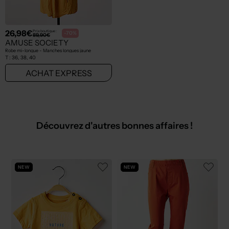
26,98€
Prix boutique :
-70%
89,90€
AMUSE SOCIETY
Robe mi-longue - Manches longues jaune
T :
36, 38, 40
ACHAT EXPRESS
Découvrez d'autres bonnes affaires !
NEW
NEW