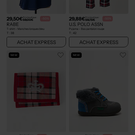
29,50€
29,88€
Prix boutique :
Prix boutique :
-50%
-50%
59,00€
59,75€
RABE
U.S. POLO ASSN
T-shirt - Manches longues bleu
Pyjama - Bas pantalon rouge
T :
38
T :
42
ACHAT EXPRESS
ACHAT EXPRESS
NEW
NEW