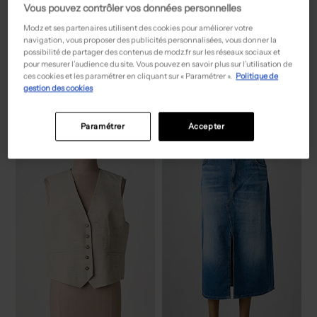
Vous pouvez contrôler vos données personnelles
Modz et ses partenaires utilisent des cookies pour améliorer votre
navigation, vous proposer des publicités personnalisées, vous donner la
possibilité de partager des contenus de modz.fr sur les réseaux sociaux et
pour mesurer l’audience du site. Vous pouvez en savoir plus sur l’utilisation de
77,50€
15,00€
Prix boutique :
Prix boutique :
-50%
-50%
155,00€
29,99€
ces cookies et les paramétrer en cliquant sur « Paramétrer ».
Politique de
GERRY WEBER
ONLY
gestion des cookies
Chemisier - Coupe fluide bleu
Chemisier vert
T :
38, 52
T :
36, 38
ACHAT EXPRESS
ACHAT EXPRESS
Paramétrer
Accepter
NEW
NEW