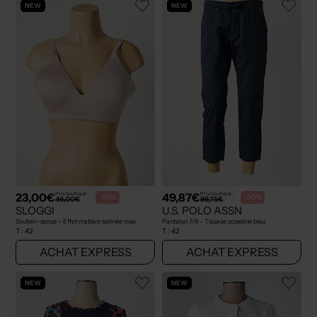
NEW
NEW
23,00€
49,87€
Prix boutique :
Prix boutique :
-50%
-50%
46,00€
99,75€
SLOGGI
U.S. POLO ASSN
Soutien-gorge - Effet matière satinée rose
Pantalon 7/8 - Tissage popeline bleu
T :
42
T :
42
ACHAT EXPRESS
ACHAT EXPRESS
NEW
NEW