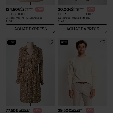
124,50€
30,00€
Prix boutique :
Prix boutique :
-50%
-50%
249,00€
59,99€
HERSKIND
CUP OF JOE DENIM
Gilet sans manche - Doublure beige
Jupe longue - Coupe droite bleu
T :
38
T :
44
ACHAT EXPRESS
ACHAT EXPRESS
NEW
NEW
77,50€
29,50€
Prix boutique :
Prix boutique :
-50%
-50%
155,00€
59,00€