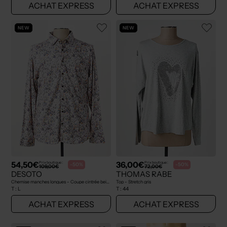
ACHAT EXPRESS
ACHAT EXPRESS
NEW
NEW
54,50€
36,00€
Prix boutique :
Prix boutique :
-50%
-50%
109,00€
72,00€
DESOTO
THOMAS RABE
Chemise manches longues - Coupe cintrée beige
Top - Stretch gris
T :
L
T :
44
ACHAT EXPRESS
ACHAT EXPRESS