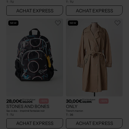
T :
TU
T :
TU
ACHAT EXPRESS
ACHAT EXPRESS
NEW
NEW
28,00€
30,00€
Prix boutique :
Prix boutique :
-50%
-50%
56,00€
59,99€
STONES AND BONES
ONLY
Sac à dos - Imprimé fantaisie noir
Trench marron
T :
TU
T :
36
ACHAT EXPRESS
ACHAT EXPRESS