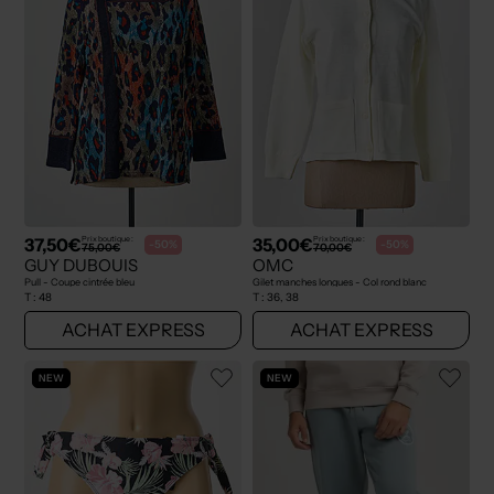
37,50€
35,00€
Prix boutique :
Prix boutique :
-50%
-50%
75,00€
70,00€
GUY DUBOUIS
OMC
Pull - Coupe cintrée bleu
Gilet manches longues - Col rond blanc
T :
48
T :
36, 38
ACHAT EXPRESS
ACHAT EXPRESS
NEW
NEW