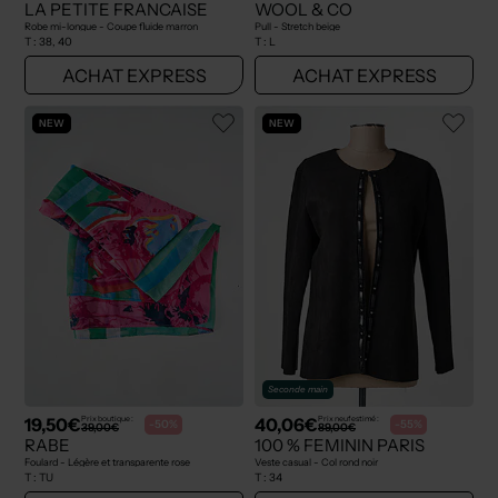
LA PETITE FRANCAISE
WOOL & CO
Robe mi-longue - Coupe fluide marron
Pull - Stretch beige
T :
38, 40
T :
L
ACHAT EXPRESS
ACHAT EXPRESS
NEW
NEW
Seconde main
19,50€
40,06€
Prix boutique :
Prix neuf estimé :
-50%
-55%
39,00€
89,00€
RABE
100 % FEMININ PARIS
Foulard - Légère et transparente rose
Veste casual - Col rond noir
T :
TU
T :
34