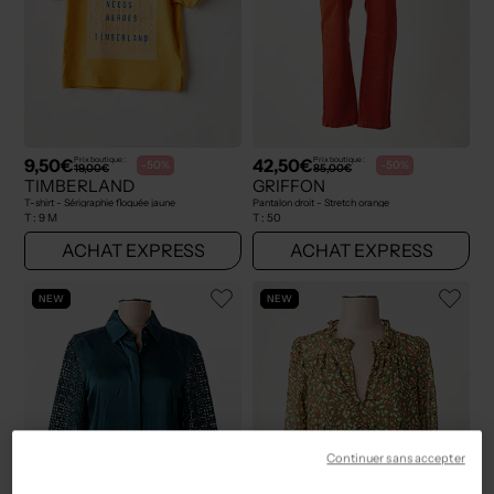
9,50€
42,50€
Prix boutique :
Prix boutique :
-50%
-50%
19,00€
85,00€
TIMBERLAND
GRIFFON
T-shirt - Sérigraphie floquée jaune
Pantalon droit - Stretch orange
T :
9 M
T :
50
ACHAT EXPRESS
ACHAT EXPRESS
NEW
NEW
Continuer sans accepter