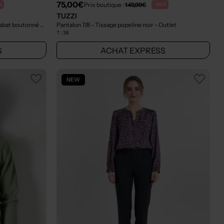
75,00€
Prix boutique :
149,99€
%
-50%
TUZZI
Pantalon 7/8 - Fermeture zippée sous rabat boutonné bleu
- Outlet
Pantalon 7/8 - Tissage popeline noir
- Outlet
T :
36
S
ACHAT EXPRESS
NEW