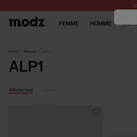
1
FEMME
HOMME
ENFA
MODZ
Marques
ALP1
ALP1
Afficher tout
Homme