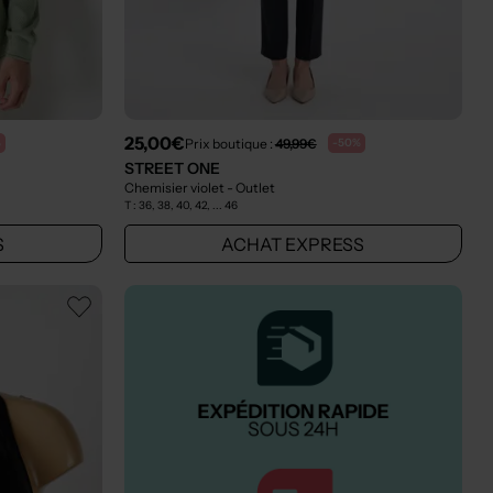
25,00€
Prix boutique :
49,99€
%
-50%
STREET ONE
Chemisier violet
- Outlet
T :
36, 38, 40, 42, ... 46
S
ACHAT EXPRESS