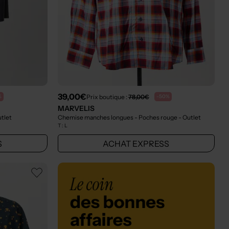
39,00€
Prix boutique :
78,00€
%
-50%
MARVELIS
utlet
Chemise manches longues - Poches rouge
- Outlet
T :
L
S
ACHAT EXPRESS