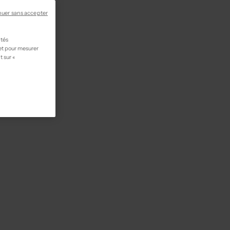
nuer sans accepter
ités
 et pour mesurer
t sur «