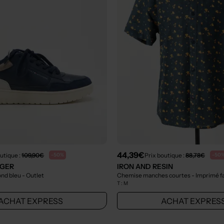
44,39€
utique :
109,90€
Prix boutique :
88,78€
-50%
-50
IGER
IRON AND RESIN
ond bleu
- Outlet
Chemise manches courtes - Imprimé fa
T :
M
ACHAT EXPRESS
ACHAT EXPRES