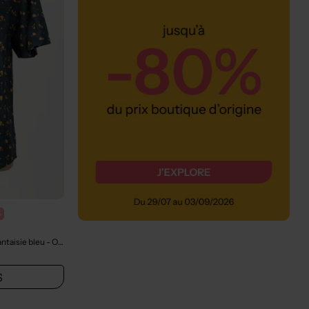
%
ntaisie bleu
- Outlet
S