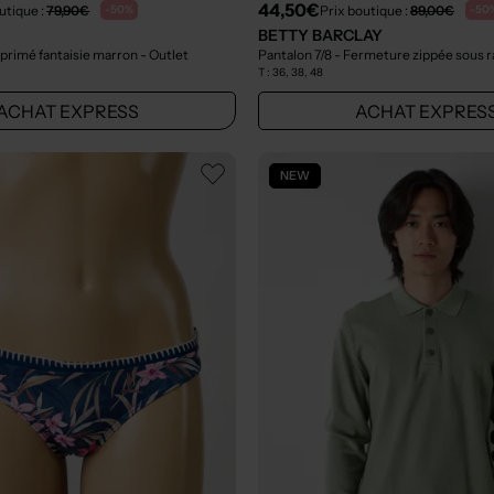
44,50€
utique :
79,90€
Prix boutique :
89,00€
-50%
-50
BETTY BARCLAY
primé fantaisie marron
- Outlet
T :
36, 38, 48
ACHAT EXPRESS
ACHAT EXPRES
NEW