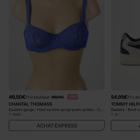
49,50€
54,95€
Prix boutique :
99,00€
Prix bo
-50%
CHANTAL THOMASS
TOMMY HILF
Soutien-gorge - Haut soutien-gorge push-up bleu
- Outlet
Baskets - Bout r
T :
100D
T :
41
ACHAT EXPRESS