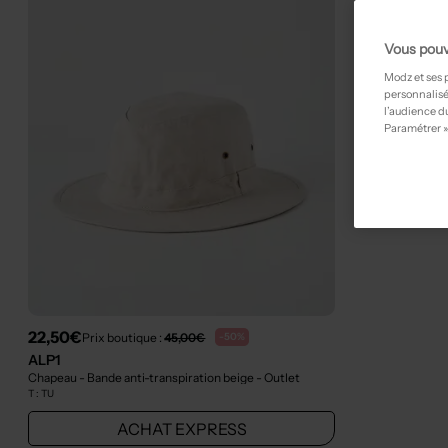
Vous pouv
Modz et ses 
personnalisé
l’audience du
Paramétrer »
22,50€
Prix boutique :
45,00€
-50%
ALP1
Chapeau - Bande anti-transpiration beige
- Outlet
T :
TU
ACHAT EXPRESS