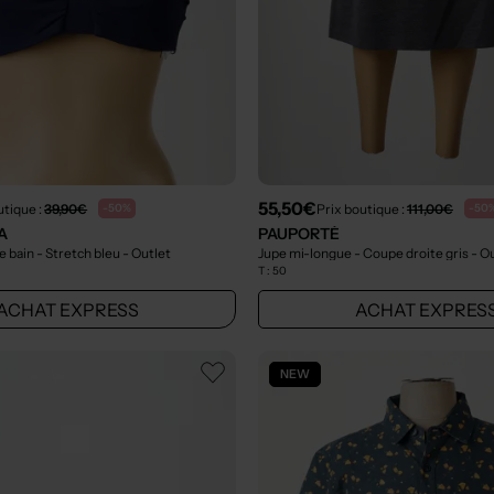
55,50€
utique :
39,90€
Prix boutique :
111,00€
-50%
-50
A
PAUPORTÉ
e bain - Stretch bleu
- Outlet
Jupe mi-longue - Coupe droite gris
- O
T :
50
ACHAT EXPRESS
ACHAT EXPRES
NEW