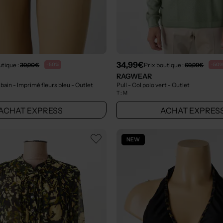
34,99€
utique :
39,90€
Prix boutique :
69,99€
-50%
-50
RAGWEAR
 bain - Imprimé fleurs bleu
- Outlet
Pull - Col polo vert
- Outlet
T :
M
ACHAT EXPRESS
ACHAT EXPRES
NEW