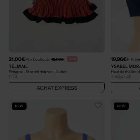
21,00€
19,96€
Prix boutique :
42,00€
Prix bo
-50%
TELMAIL
YSABEL MOR
Echarpe - Stretch marron
- Outlet
Haut de maillot d
T :
TU
T :
100C, 110C
ACHAT EXPRESS
NEW
NEW