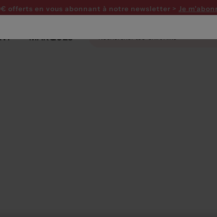
0€ offerts en vous abonnant
à notre newsletter >
Je m'abon
NT
MARQUES