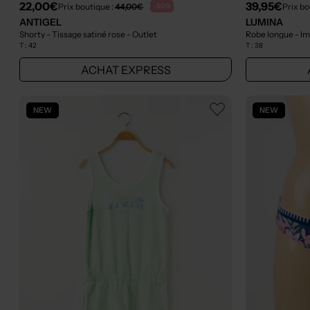
22,00€
39,95€
Prix boutique :
44,00€
Prix bo
-50%
ANTIGEL
LUMINA
Shorty - Tissage satiné rose
- Outlet
Robe longue - Im
T :
42
T :
38
ACHAT EXPRESS
NEW
NEW