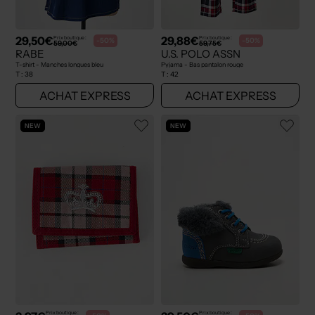
29,50€
29,88€
Prix boutique :
Prix boutique :
-50%
-50%
59,00€
59,75€
RABE
U.S. POLO ASSN
T-shirt - Manches longues bleu
Pyjama - Bas pantalon rouge
T :
38
T :
42
ACHAT EXPRESS
ACHAT EXPRESS
NEW
NEW
Prix boutique :
Prix boutique :