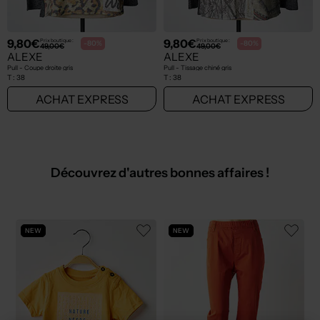
9,80€
9,80€
Prix boutique :
Prix boutique :
-80%
-80%
49,00€
49,00€
ALEXE
ALEXE
Pull - Coupe droite gris
Pull - Tissage chiné gris
T :
38
T :
38
ACHAT EXPRESS
ACHAT EXPRESS
Découvrez d'autres bonnes affaires !
NEW
NEW