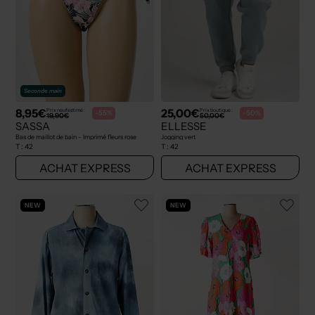
Seconde main
8,95€
25,00€
Prix neuf estimé :
Prix boutique :
-55%
-50%
19,90€
50,00€
SASSA
ELLESSE
Bas de maillot de bain - Imprimé fleurs rose
Jogging vert
T :
42
T :
42
ACHAT EXPRESS
ACHAT EXPRESS
NEW
NEW