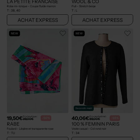
LA PETITE FRANCAISE
WOOL & CO
Robe mi-longue - Coupe fluide marron
Pull - Stretch beige
T :
38, 40
T :
L
ACHAT EXPRESS
ACHAT EXPRESS
NEW
NEW
Seconde main
19,50€
40,06€
Prix boutique :
Prix neuf estimé :
-50%
-55%
39,00€
89,00€
RABE
100 % FEMININ PARIS
Foulard - Légère et transparente rose
Veste casual - Col rond noir
T :
TU
T :
34