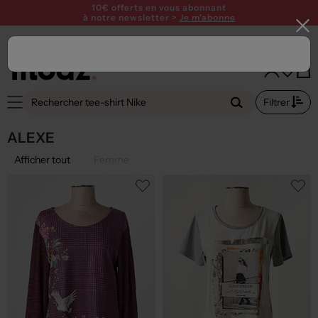
10€ offerts en vous abonnant
à notre newsletter >
Je m'abonne
Filtrer
ALEXE
Afficher tout
Femme