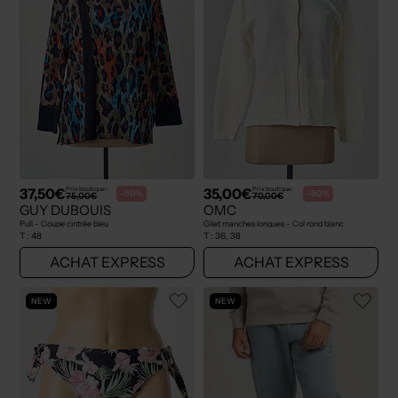
37,50€
35,00€
Prix boutique :
Prix boutique :
-50%
-50%
75,00€
70,00€
GUY DUBOUIS
OMC
Pull - Coupe cintrée bleu
Gilet manches longues - Col rond blanc
T :
48
T :
36, 38
ACHAT EXPRESS
ACHAT EXPRESS
NEW
NEW