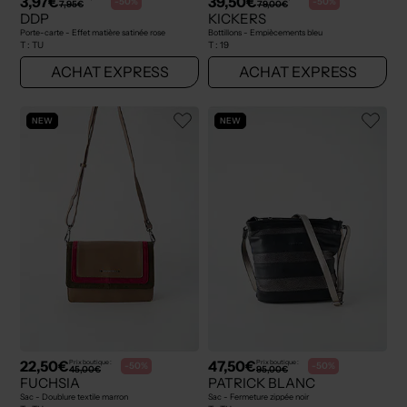
3,97€
39,50€
-50%
-50%
7,95€
79,00€
DDP
KICKERS
Porte-carte - Effet matière satinée rose
Bottillons - Empiècements bleu
T :
TU
T :
19
ACHAT EXPRESS
ACHAT EXPRESS
NEW
NEW
22,50€
47,50€
Prix boutique :
Prix boutique :
-50%
-50%
45,00€
95,00€
FUCHSIA
PATRICK BLANC
Sac - Doublure textile marron
Sac - Fermeture zippée noir