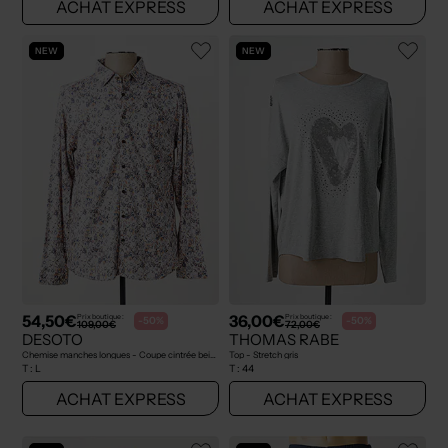
ACHAT EXPRESS
ACHAT EXPRESS
NEW
NEW
54,50€
36,00€
Prix boutique :
Prix boutique :
-50%
-50%
109,00€
72,00€
DESOTO
THOMAS RABE
Chemise manches longues - Coupe cintrée beige
Top - Stretch gris
T :
L
T :
44
ACHAT EXPRESS
ACHAT EXPRESS