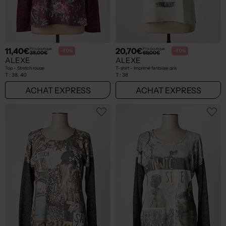
11,40€
20,70€
Prix boutique :
Prix boutique :
-70%
-70%
38,00€
69,00€
ALEXE
ALEXE
Top - Stretch rouge
T-shirt - Imprimé fantaisie gris
T :
38, 40
T :
38
ACHAT EXPRESS
ACHAT EXPRESS