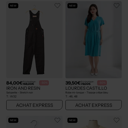
NEW
NEW
84,00€
39,50€
Prix boutique :
Prix boutique :
-50%
-50%
168,00€
79,00€
IRON AND RESIN
LOURDES CASTILLO
Salopette - Stretch noir
Robe mi-longue - Tissage crêpe bleu
T :
W32
T :
46, 48
ACHAT EXPRESS
ACHAT EXPRESS
NEW
NEW