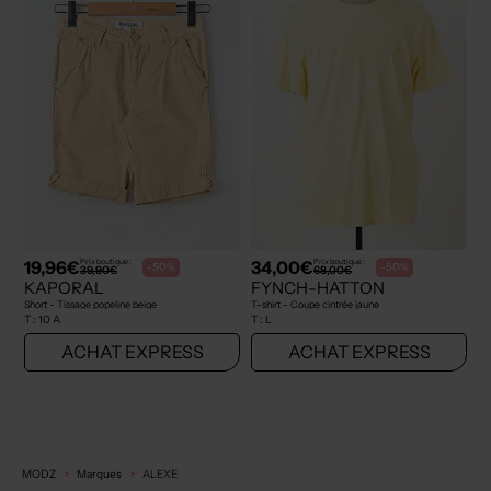
19,96€
34,00€
Prix boutique :
Prix boutique :
-50%
-50%
39,90€
68,00€
KAPORAL
FYNCH-HATTON
Short - Tissage popeline beige
T-shirt - Coupe cintrée jaune
T :
10 A
T :
L
ACHAT EXPRESS
ACHAT EXPRESS
MODZ
Marques
ALEXE