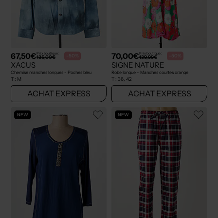
67,50€
70,00€
Prix boutique :
Prix boutique :
-50%
-50%
135,00€
139,99€
XACUS
SIGNE NATURE
Chemise manches longues - Poches bleu
Robe longue - Manches courtes orange
T :
M
T :
36, 42
ACHAT EXPRESS
ACHAT EXPRESS
NEW
NEW