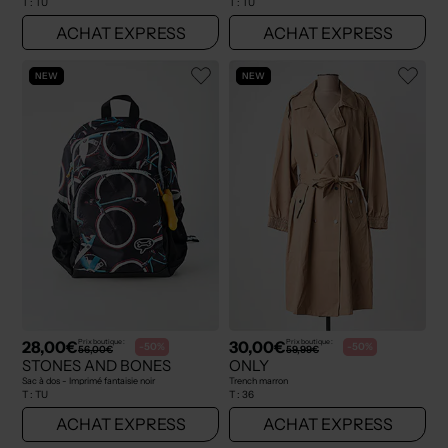
T :
TU
T :
TU
ACHAT EXPRESS
ACHAT EXPRESS
NEW
NEW
28,00€
30,00€
Prix boutique :
Prix boutique :
-50%
-50%
56,00€
59,99€
STONES AND BONES
ONLY
Sac à dos - Imprimé fantaisie noir
Trench marron
T :
TU
T :
36
ACHAT EXPRESS
ACHAT EXPRESS