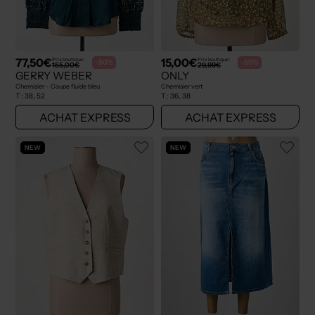
77,50€
15,00€
Prix boutique :
Prix boutique :
-50%
-50%
155,00€
29,99€
GERRY WEBER
ONLY
Chemisier - Coupe fluide bleu
Chemisier vert
T :
38, 52
T :
36, 38
ACHAT EXPRESS
ACHAT EXPRESS
NEW
NEW