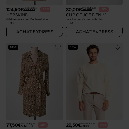
124,50€
30,00€
Prix boutique :
Prix boutique :
-50%
-50%
249,00€
59,99€
HERSKIND
CUP OF JOE DENIM
Gilet sans manche - Doublure beige
Jupe longue - Coupe droite bleu
T :
38
T :
44
ACHAT EXPRESS
ACHAT EXPRESS
NEW
NEW
77,50€
29,50€
Prix boutique :
Prix boutique :
-50%
-50%
155,00€
59,00€