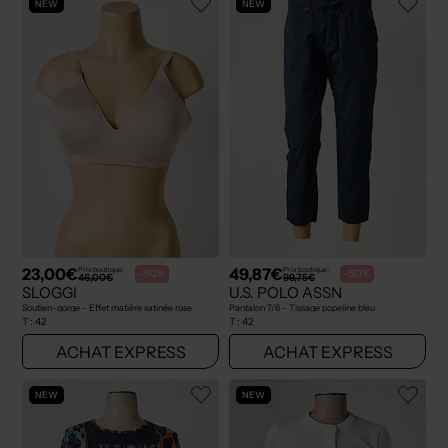
NEW
NEW
23,00€
49,87€
Prix boutique :
Prix boutique :
-50%
-50%
46,00€
99,75€
SLOGGI
U.S. POLO ASSN
Soutien-gorge - Effet matière satinée rose
Pantalon 7/8 - Tissage popeline bleu
T :
42
T :
42
ACHAT EXPRESS
ACHAT EXPRESS
NEW
NEW