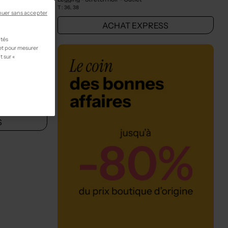
T :
36, 38
nuer sans accepter
S
ACHAT EXPRESS
ités
 et pour mesurer
t sur «
0%
S