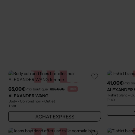
41,00€
Prix bo
65,00€
Prix boutique :
325,00€
-80%
ALEXANDER
T-shirt blanc
- Ou
ALEXANDER WANG
T :
40
Body - Col rond noir
- Outlet
T :
38
ACHAT EXPRESS