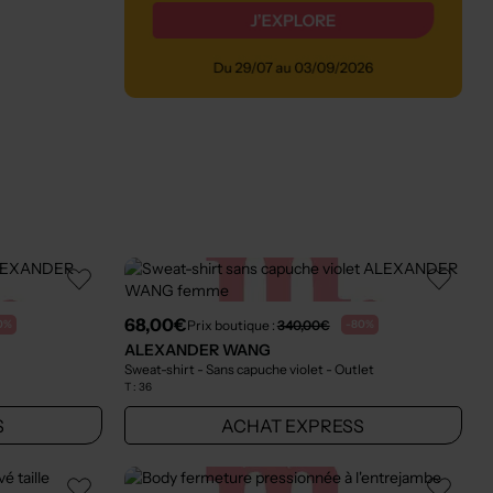
68,00€
Prix boutique :
340,00€
0%
-80%
ALEXANDER WANG
Sweat-shirt - Sans capuche violet
- Outlet
T :
36
S
ACHAT EXPRESS