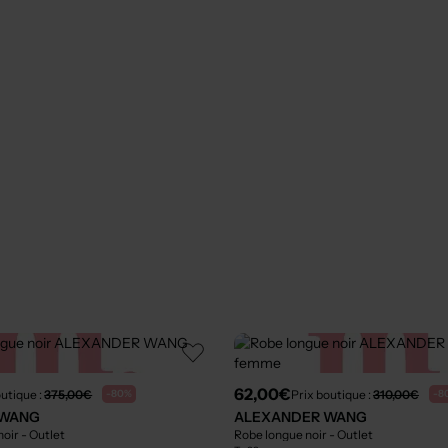
62,00€
outique :
375,00€
Prix boutique :
310,00€
-80%
-8
 WANG
ALEXANDER WANG
noir
- Outlet
Robe longue noir
- Outlet