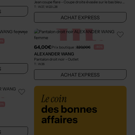
Jean coupe flare - Coupe droite évasée sur le bas bleu
- Outle
T :
W27, W22 L28
S
ACHAT EXPRESS
0%
64,00€
Prix boutique :
320,00€
-80%
ALEXANDER WANG
Pantalon droit noir
- Outlet
T :
W26
S
ACHAT EXPRESS
0%
S