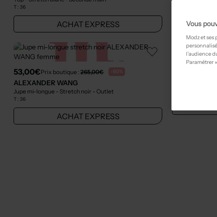
T :
36
T :
38
ACHAT EXPRESS
Vous pouv
Modz et ses 
personnalisé
l’audience du
36,00€
Prix b
Paramétrer »
53,00€
Prix boutique :
265,00€
-80%
ALEXANDER
T-shirt bleu
- Out
ALEXANDER WANG
T :
36
Jupe mi-longue - Stretch noir
- Outlet
T :
36
ACHAT EXPRESS