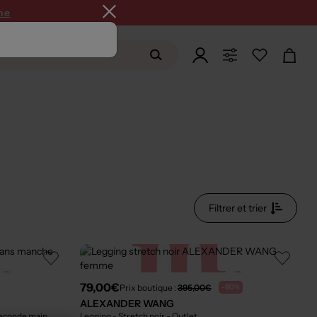
ne
Filtrer et trier
79,00€
Prix boutique :
395,00€
-80%
ALEXANDER WANG
Seconde main
Legging - Stretch noir
- Outlet