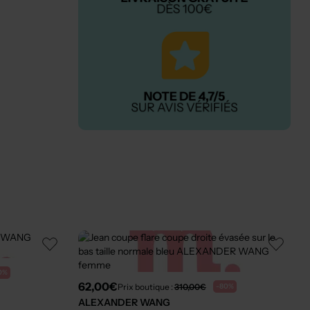
0%
62,00€
Prix boutique :
310,00€
-80%
ALEXANDER WANG