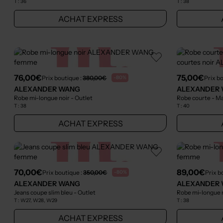
T :
36
T :
38
ACHAT EXPRESS
76,00€
75,00€
Prix boutique :
380,00€
Prix b
-80%
ALEXANDER WANG
ALEXANDER
Robe mi-longue noir
- Outlet
Robe courte - M
T :
38
T :
40
ACHAT EXPRESS
70,00€
89,00€
Prix boutique :
350,00€
Prix b
-80%
ALEXANDER WANG
ALEXANDER
Jeans coupe slim bleu
- Outlet
Robe mi-longue 
T :
W27, W28, W29
T :
38
ACHAT EXPRESS