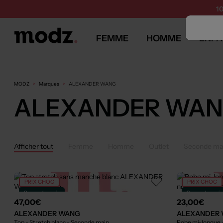
1
FEMME
HOMME
ENFA
MODZ
Marques
ALEXANDER WANG
ALEXANDER WA
Afficher tout
Femme
Homme
Outlet
Seconde ma
PRIX CHOC
PRIX CHOC
Seconde main
Seconde mai
47,00€
23,00€
ALEXANDER WANG
ALEXANDER
Top - Stretch blanc
- Seconde main
Robe mi-longue 