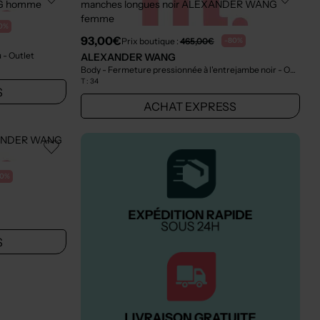
0%
93,00€
Prix boutique :
465,00€
-80%
u
- Outlet
ALEXANDER WANG
Body - Fermeture pressionnée à l'entrejambe noir
- Outlet
T :
34
S
ACHAT EXPRESS
80%
S