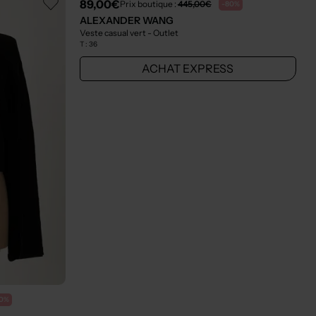
89,00€
Prix boutique :
445,00€
-80%
ALEXANDER WANG
Veste casual vert
- Outlet
T :
36
ACHAT EXPRESS
0%