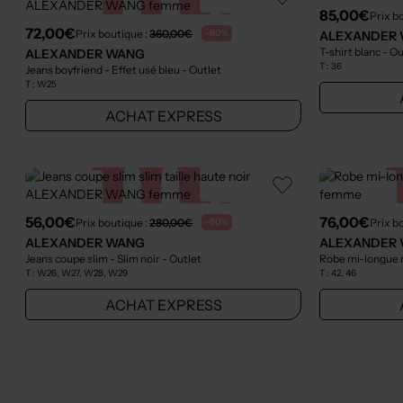
85,00€
Prix b
72,00€
Prix boutique :
360,00€
-80%
ALEXANDER
T-shirt blanc
- Ou
ALEXANDER WANG
T :
36
Jeans boyfriend - Effet usé bleu
- Outlet
T :
W25
ACHAT EXPRESS
56,00€
76,00€
Prix boutique :
280,00€
Prix b
-80%
ALEXANDER WANG
ALEXANDER
Jeans coupe slim - Slim noir
- Outlet
Robe mi-longue 
T :
W26, W27, W28, W29
T :
42, 46
ACHAT EXPRESS