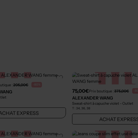
utique :
205,00€
-80%
75,00€
Prix boutique :
375,00€
-8
 WANG
tlet
ALEXANDER WANG
Sweat-shirt à capuche violet
- Outlet
T :
34, 36, 38
ACHAT EXPRESS
ACHAT EXPRES