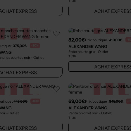
T :
38
ACHAT EXPRESS
ACHAT EXPRES
82,00€
Prix boutique :
410,00€
-8
outique :
375,00€
-80%
ALEXANDER WANG
Robe courte gris
- Outlet
 WANG
T :
36
anches courtes noir
- Outlet
ACHAT EXPRES
ACHAT EXPRESS
69,00€
outique :
445,00€
Prix boutique :
345,00€
-80%
-8
 WANG
ALEXANDER WANG
noir
- Outlet
Pantalon droit noir
- Outlet
T :
36
ACHAT EXPRESS
ACHAT EXPRES