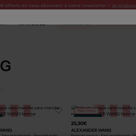
0€ offerts en vous abonnant
à notre newsletter >
Je m'abon
NT
MARQUES
NG
in
PRIX CHOC
n
Seconde main
25,30€
 WANG
ALEXANDER WANG
- Sans manche noir
- Seconde main
Robe mi-longue - Sans manche noir
- 