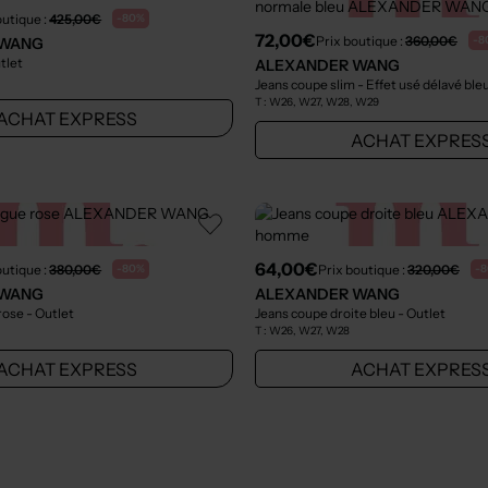
outique :
425,00€
-80%
72,00€
Prix boutique :
360,00€
-8
 WANG
tlet
ALEXANDER WANG
Jeans coupe slim - Effet usé délavé ble
T :
W26, W27, W28, W29
ACHAT EXPRESS
ACHAT EXPRES
64,00€
outique :
380,00€
Prix boutique :
320,00€
-80%
-
 WANG
ALEXANDER WANG
rose
- Outlet
Jeans coupe droite bleu
- Outlet
T :
W26, W27, W28
ACHAT EXPRESS
ACHAT EXPRES