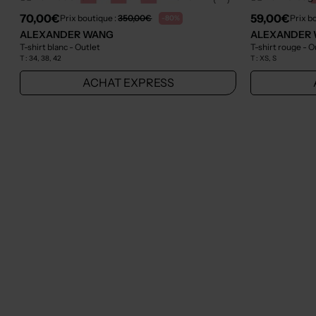
70,00€
59,00€
Prix boutique :
350,00€
Prix b
-80%
ALEXANDER WANG
ALEXANDER
T-shirt blanc
- Outlet
T-shirt rouge
- O
T :
34, 38, 42
T :
XS, S
ACHAT EXPRESS