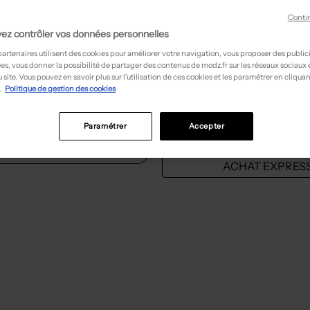
T :
40
Conti
ACHAT EXPRESS
ACHAT EXPRES
ez contrôler vos données personnelles
partenaires utilisent des cookies pour améliorer votre navigation, vous proposer des public
es, vous donner la possibilité de partager des contenus de modz.fr sur les réseaux sociaux
 site. Vous pouvez en savoir plus sur l’utilisation de ces cookies et les paramétrer en cliquan
outique :
180,00€
.
Politique de gestion des cookies
-80%
75,00€
Prix boutique :
375,00€
-8
 WANG
let
ALEXANDER WANG
Paramétrer
Accepter
Sweat-shirt à capuche noir
- Outlet
T :
36, 38
ACHAT EXPRESS
ACHAT EXPRES