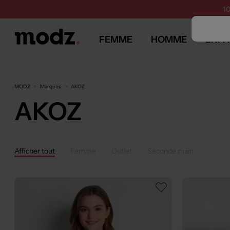
1
FEMME
HOMME
ENFA
MODZ
Marques
AKOZ
AKOZ
Afficher tout
Femme
Outlet
Seconde main