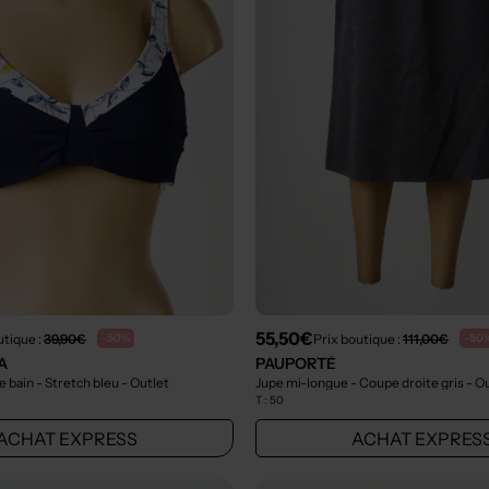
55,50€
utique :
39,90€
Prix boutique :
111,00€
-50%
-50
A
PAUPORTÉ
e bain - Stretch bleu
- Outlet
Jupe mi-longue - Coupe droite gris
- O
T :
50
ACHAT EXPRESS
ACHAT EXPRES