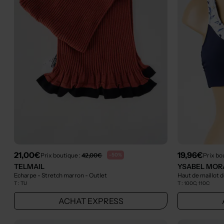
21,00€
19,96€
Prix boutique :
42,00€
Prix bo
-50%
TELMAIL
YSABEL MOR
Echarpe - Stretch marron
- Outlet
Haut de maillot d
T :
TU
T :
100C, 110C
ACHAT EXPRESS