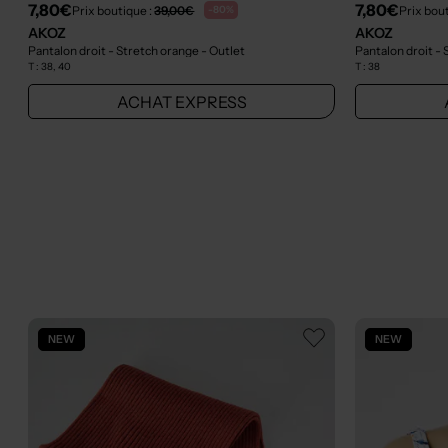
7,80€
7,80€
Prix boutique :
39,00€
Prix bou
-80%
AKOZ
AKOZ
Pantalon droit - Stretch orange
- Outlet
Pantalon droit - 
T :
38, 40
T :
38
ACHAT EXPRESS
NEW
NEW