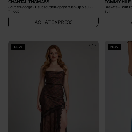
CHANTAL THOMASS
TOMMY HILF
Soutien-gorge - Haut soutien-gorge push-up bleu
- Outlet
Baskets - Bout r
T :
100D
T :
41
ACHAT EXPRESS
NEW
NEW