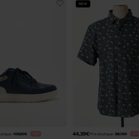
NEW
44,39€
utique :
109,90€
Prix boutique :
88,78€
-50%
-50