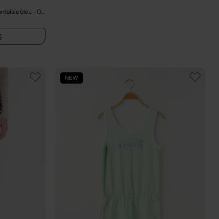
ntaisie bleu
- Outlet
S
NEW