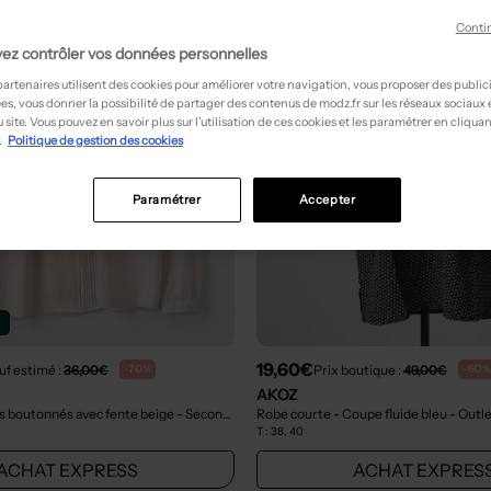
Conti
ez contrôler vos données personnelles
partenaires utilisent des cookies pour améliorer votre navigation, vous proposer des public
es, vous donner la possibilité de partager des contenus de modz.fr sur les réseaux sociaux
 site. Vous pouvez en savoir plus sur l’utilisation de ces cookies et les paramétrer en cliquan
.
Politique de gestion des cookies
Paramétrer
Accepter
n
19,60€
uf estimé :
36,00€
Prix boutique :
49,00€
-70%
-60%
AKOZ
s boutonnés avec fente beige
- Seconde main
Robe courte - Coupe fluide bleu
- Outl
T :
38, 40
ACHAT EXPRESS
ACHAT EXPRES