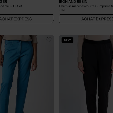
IGER
IRON AND RESIN
ond bleu
- Outlet
Chemise manches courtes - Imprimé fa
T :
M
ACHAT EXPRESS
ACHAT EXPRES
NEW