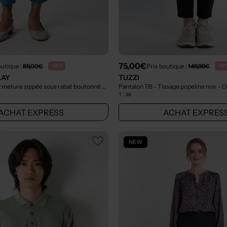
75,00€
outique :
89,00€
Prix boutique :
149,99€
-50%
-50
LAY
TUZZI
Pantalon 7/8 - Fermeture zippée sous rabat boutonné bleu
- Outlet
Pantalon 7/8 - Tissage popeline noir
- O
T :
36
ACHAT EXPRESS
ACHAT EXPRES
NEW