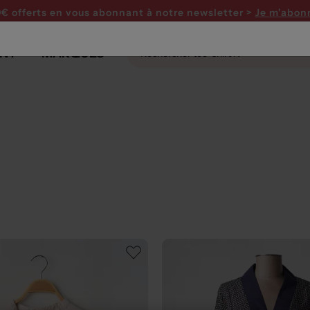
0€ offerts en vous abonnant
à notre newsletter >
Je m'abon
NT
MARQUES