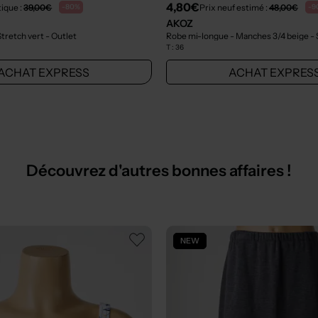
4,80€
tique :
39,00€
Prix neuf estimé :
48,00€
-80%
-9
AKOZ
Stretch vert
- Outlet
Robe mi-longue - Manches 3/4 beige
-
T :
36
ACHAT EXPRESS
ACHAT EXPRES
Découvrez d'autres bonnes affaires !
NEW