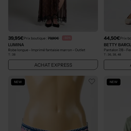
39,95€
44,50€
Prix boutique :
79,90€
Prix b
-50%
LUMINA
BETTY BARC
Robe longue - Imprimé fantaisie marron
- Outlet
T :
38
T :
36, 38, 48
ACHAT EXPRESS
NEW
NEW