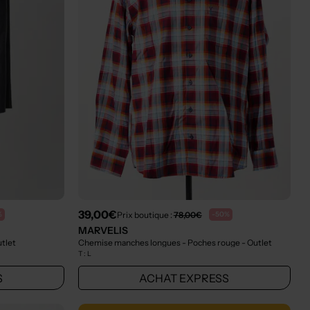
39,00€
Prix boutique :
78,00€
%
-50%
MARVELIS
utlet
Chemise manches longues - Poches rouge
- Outlet
T :
L
S
ACHAT EXPRESS