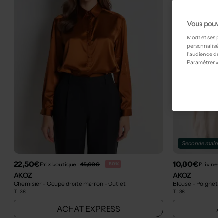
Vous pouv
Modz et ses 
personnalisé
l’audience du
Paramétrer »
Seconde mai
22,50€
10,80€
Prix boutique :
45,00€
Prix ne
-50%
AKOZ
AKOZ
Chemisier - Coupe droite marron
- Outlet
Blouse - Poignet
T :
38
T :
38
ACHAT EXPRESS