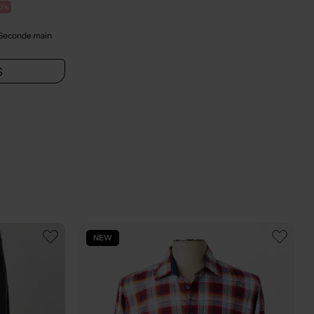
0%
 Seconde main
S
NEW