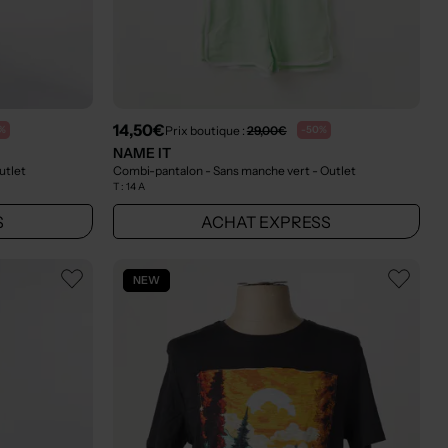
14,50€
Prix boutique :
29,00€
%
-50%
NAME IT
utlet
Combi-pantalon - Sans manche vert
- Outlet
T :
14 A
S
ACHAT EXPRESS
NEW