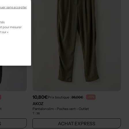
nuer sans accepter
ités
 et pour mesurer
t sur «
10,80€
Prix boutique :
36,00€
-70%
AKOZ
et
Pantalon slim - Poches vert
- Outlet
T :
36
S
ACHAT EXPRESS