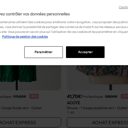
Conti
ez contrôler vos données personnelles
partenaires utilisent des cookies pour améliorer votre navigation, vous proposer des public
es, vous donner la possibilité de partager des contenus de modz.fr sur les réseaux sociaux
 site. Vous pouvez en savoir plus sur l’utilisation de ces cookies et les paramétrer en cliquan
.
Politique de gestion des cookies
Paramétrer
Accepter
41,70€
outique :
175,00€
Prix boutique :
139,00€
-60%
-70
ACOTÉ
 Coupe fluide vert
- Outlet
Blouse - Tissage popeline vert
- Outlet
T :
40
ACHAT EXPRESS
ACHAT EXPRES