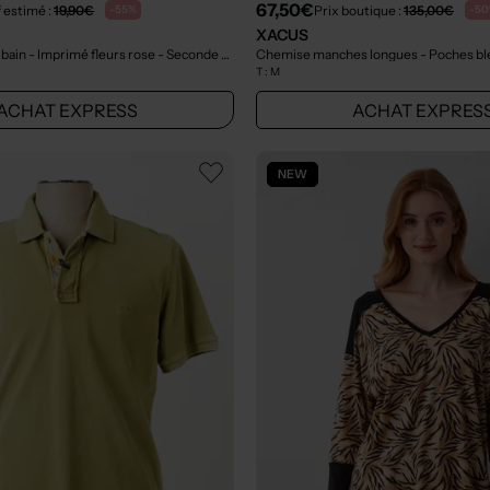
67,50€
f estimé :
19,90€
Prix boutique :
135,00€
-55%
-5
XACUS
 bain - Imprimé fleurs rose
- Seconde main
Chemise manches longues - Poches b
T :
M
ACHAT EXPRESS
ACHAT EXPRES
NEW