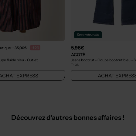
Seconde main
5,96€
utique :
135,00€
-80%
ACOTÉ
upe fluide bleu
- Outlet
Jeans bootcut - Coupe bootcut bleu
- 
T :
36
ACHAT EXPRESS
ACHAT EXPRES
Découvrez d'autres bonnes affaires !