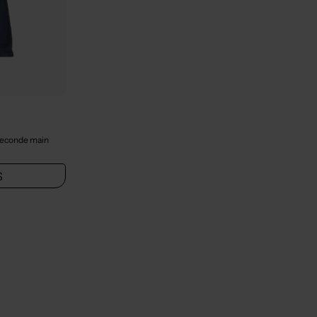
Seconde main
S