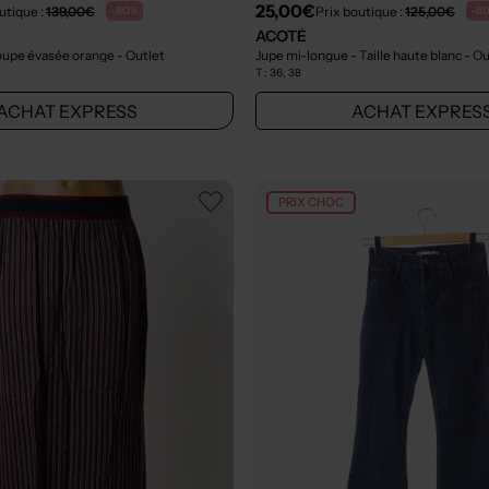
25,00€
utique :
139,00€
Prix boutique :
125,00€
-80%
-8
ACOTÉ
oupe évasée orange
- Outlet
Jupe mi-longue - Taille haute blanc
- Ou
T :
36, 38
ACHAT EXPRESS
ACHAT EXPRES
PRIX CHOC