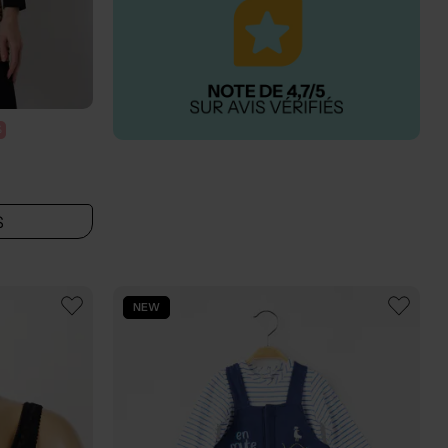
%
S
NEW