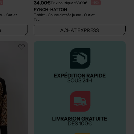
34,00€
Prix boutique :
68,00€
0%
-50%
FYNCH-HATTON
leu
- Outlet
T-shirt - Coupe cintrée jaune
- Outlet
T :
L
S
ACHAT EXPRESS