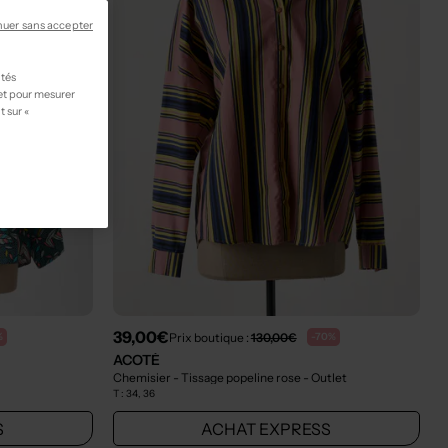
nuer sans accepter
ités
 et pour mesurer
t sur «
39,00€
Prix boutique :
130,00€
%
-70%
ACOTÉ
Chemisier - Tissage popeline rose
- Outlet
T :
34, 36
S
ACHAT EXPRESS