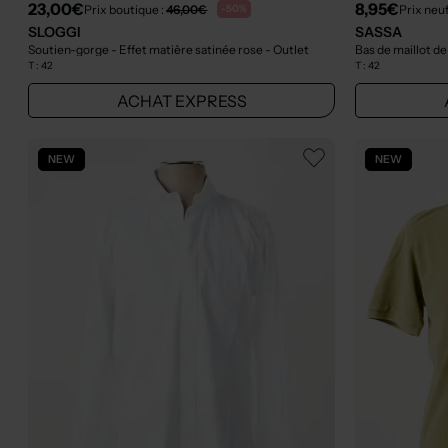
23,00€
8,95€
Prix boutique :
46,00€
Prix neu
-50%
SLOGGI
SASSA
Soutien-gorge - Effet matière satinée rose
- Outlet
Bas de maillot de
T :
42
T :
42
ACHAT EXPRESS
NEW
NEW