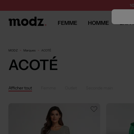
1
FEMME
HOMME
ENFA
MODZ
Marques
ACOTÉ
ACOTÉ
Afficher tout
Femme
Outlet
Seconde main