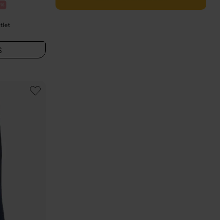
0%
tlet
S