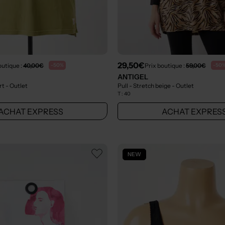
29,50€
outique :
40,00€
Prix boutique :
59,00€
-50%
-50
ANTIGEL
ert
- Outlet
Pull - Stretch beige
- Outlet
T :
40
ACHAT EXPRESS
ACHAT EXPRES
NEW