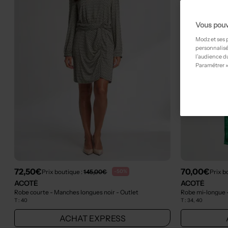
Vous pouv
Modz et ses 
personnalisé
l’audience du
Paramétrer »
72,50€
70,00€
Prix boutique :
145,00€
Prix b
-50%
ACOTÉ
ACOTÉ
Robe courte - Manches longues noir
- Outlet
Robe mi-longue -
T :
40
T :
34, 40
ACHAT EXPRESS