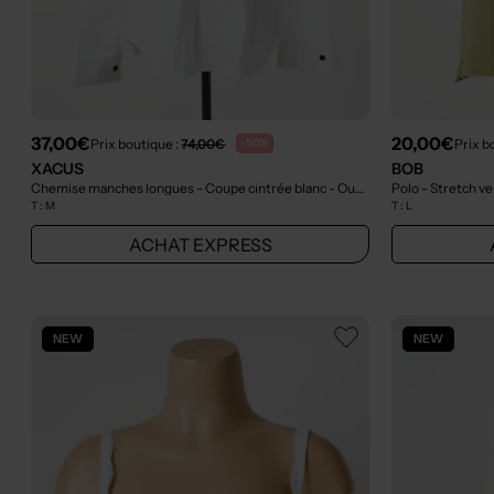
37,00€
20,00€
Prix boutique :
74,00€
Prix b
-50%
XACUS
BOB
Chemise manches longues - Coupe cintrée blanc
- Outlet
Polo - Stretch v
T :
M
T :
L
ACHAT EXPRESS
NEW
NEW