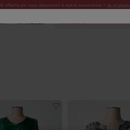
0€ offerts en vous abonnant
à notre newsletter >
Je m'abon
NT
MARQUES