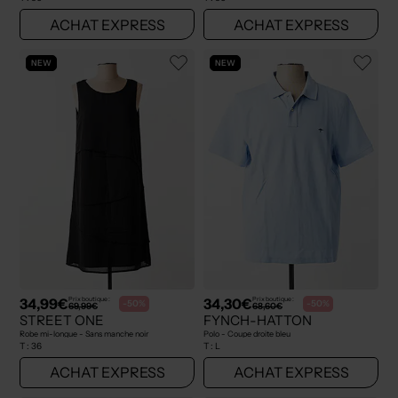
ACHAT EXPRESS
ACHAT EXPRESS
NEW
NEW
34,99€
34,30€
Prix boutique :
Prix boutique :
-50%
-50%
69,99€
68,60€
STREET ONE
FYNCH-HATTON
Robe mi-longue - Sans manche noir
Polo - Coupe droite bleu
T :
36
T :
L
ACHAT EXPRESS
ACHAT EXPRESS