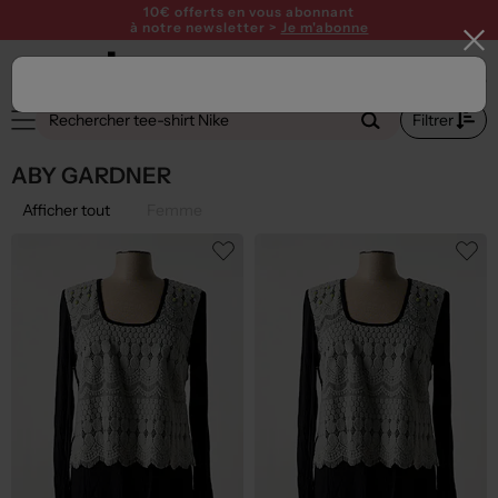
10€ offerts en vous abonnant
à notre newsletter >
Je m'abonne
Filtrer
ABY GARDNER
Afficher tout
Femme