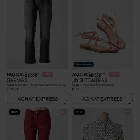
Seconde main
66,00€
74,00€
Prix boutique :
Prix neuf estimé :
-50%
-60%
132,00€
185,00€
BARMAS
UN SI BEAU PAS
Jeans coupe slim - Fermeture boutonnée sur le devant gris
Tongs - Semelle extérieure cuir or
T :
W33
T :
37
ACHAT EXPRESS
ACHAT EXPRESS
NEW
NEW