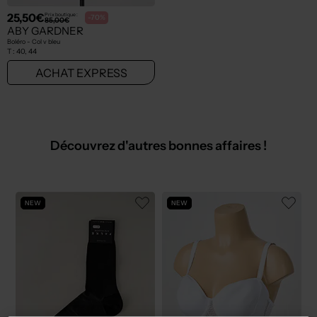
25,50€
Prix boutique :
-70%
85,00€
ABY GARDNER
Boléro - Col v bleu
T :
40, 44
ACHAT EXPRESS
Découvrez d'autres bonnes affaires !
NEW
NEW