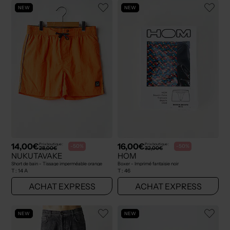
NEW
NEW
14,00€
16,00€
Prix boutique :
Prix boutique :
-50%
-50%
28,00€
32,00€
NUKUTAVAKE
HOM
Short de bain - Tissage imperméable orange
Boxer - Imprimé fantaisie noir
T :
14 A
T :
46
ACHAT EXPRESS
ACHAT EXPRESS
NEW
NEW