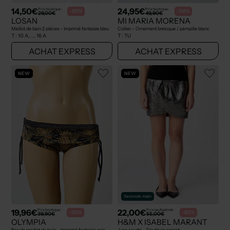
14,50€
24,95€
Prix boutique :
Prix boutique :
-50%
-50%
29,00€
49,90€
LOSAN
MI MARIA MORENA
Maillot de bain 2 pièces - Imprimé fantaisie bleu
Collier - Ornement breloque / pampille blanc
T :
10 A, ... 16 A
T :
TU
ACHAT EXPRESS
ACHAT EXPRESS
NEW
NEW
Seconde main
19,96€
22,00€
Prix boutique :
Prix neuf estimé :
-50%
-60%
39,90€
55,00€
OLYMPIA
H&M X ISABEL MARANT
Bas de maillot de bain - Imprimé fantaisie noir
Jupe courte - Doublure argent