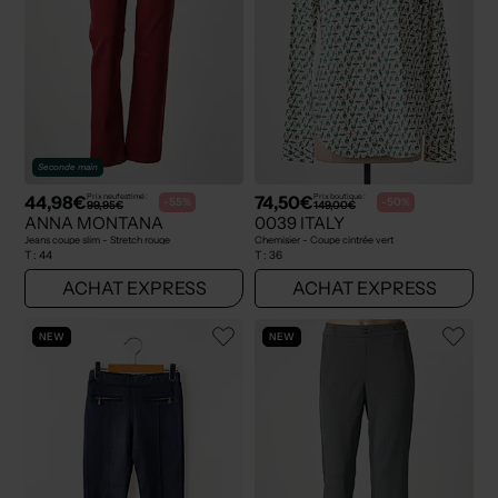
Seconde main
44,98€
74,50€
Prix neuf estimé :
Prix boutique :
-55%
-50%
99,95€
149,00€
ANNA MONTANA
0039 ITALY
Jeans coupe slim - Stretch rouge
Chemisier - Coupe cintrée vert
T :
44
T :
36
ACHAT EXPRESS
ACHAT EXPRESS
NEW
NEW