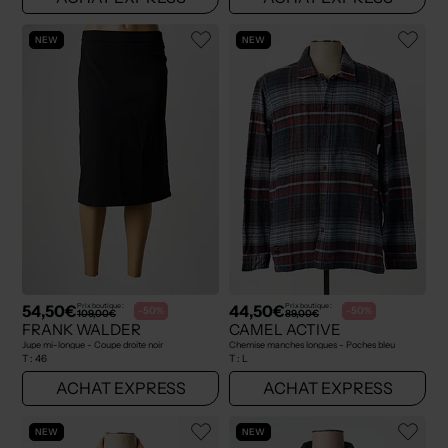
NEW
NEW
54,50€
44,50€
Prix boutique :
Prix boutique :
-50%
-50%
109,00€
89,00€
FRANK WALDER
CAMEL ACTIVE
Jupe mi-longue - Coupe droite noir
Chemise manches longues - Poches bleu
T :
46
T :
L
ACHAT EXPRESS
ACHAT EXPRESS
NEW
NEW