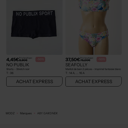
4,45€
37,50€
Prix boutique :
Prix boutique :
-50%
-50%
8,90€
75,00€
NO PUBLIK
SEAFOLLY
Shorty - Stretch noir
Maillot de bain 2 pièces - Imprimé fantaisie blanc
T :
36
T :
14 A, ... 16 A
ACHAT EXPRESS
ACHAT EXPRESS
MODZ
Marques
ABY GARDNER