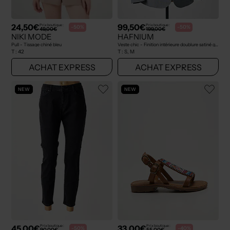
24,50€
99,50€
Prix boutique :
Prix boutique :
-50%
-50%
49,00€
199,00€
NIKI MODE
HAFNIUM
Pull - Tissage chiné bleu
Veste chic - Finition intérieure doublure satiné gris
T :
42
T :
S, M
ACHAT EXPRESS
ACHAT EXPRESS
NEW
NEW
45,00€
33,00€
Prix boutique :
Prix boutique :
-50%
-40%
90,00€
55,00€