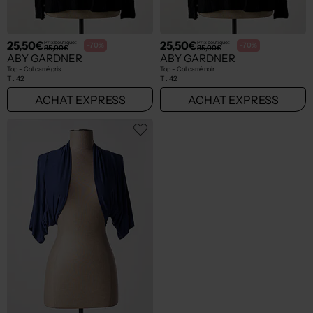
25,50€
25,50€
Prix boutique :
Prix boutique :
-70%
-70%
85,00€
85,00€
ABY GARDNER
ABY GARDNER
Top - Col carré gris
Top - Col carré noir
T :
42
T :
42
ACHAT EXPRESS
ACHAT EXPRESS