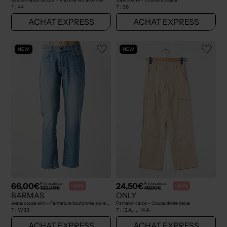
T :
44
T :
36
ACHAT EXPRESS
ACHAT EXPRESS
NEW
NEW
66,00€
24,50€
Prix boutique :
Prix boutique :
-50%
-50%
132,00€
49,00€
BARMAS
ONLY
Jeans coupe slim - Fermeture boutonnée sur le devant bleu
Pantalon cargo - Coupe droite beige
T :
W33
T :
12 A, ... 14 A
ACHAT EXPRESS
ACHAT EXPRESS