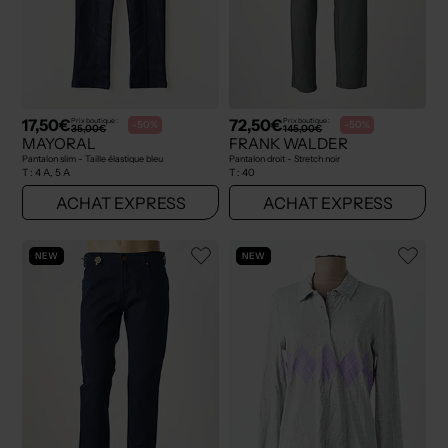
17,50€
72,50€
Prix boutique :
Prix boutique :
-50%
-50%
35,00€
145,00€
MAYORAL
FRANK WALDER
Pantalon slim - Taille élastique bleu
Pantalon droit - Stretch noir
T :
4 A, 5 A
T :
40
ACHAT EXPRESS
ACHAT EXPRESS
NEW
NEW