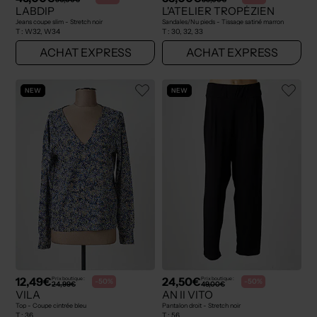
LABDIP
L'ATELIER TROPÉZIEN
Jeans coupe slim - Stretch noir
Sandales/Nu pieds - Tissage satiné marron
T :
W32, W34
T :
30, 32, 33
ACHAT EXPRESS
ACHAT EXPRESS
NEW
NEW
12,49€
24,50€
Prix boutique :
Prix boutique :
-50%
-50%
24,99€
49,00€
VILA
AN II VITO
Top - Coupe cintrée bleu
Pantalon droit - Stretch noir
T :
36
T :
56