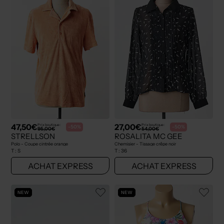
47,50€
27,00€
Prix boutique :
Prix boutique :
-50%
-50%
95,00€
54,00€
STRELLSON
ROSALITA MC GEE
Polo - Coupe cintrée orange
Chemisier - Tissage crêpe noir
T :
S
T :
36
ACHAT EXPRESS
ACHAT EXPRESS
NEW
NEW