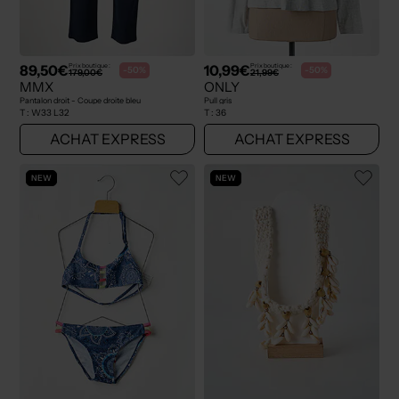
89,50€
10,99€
Prix boutique :
Prix boutique :
-50%
-50%
179,00€
21,99€
MMX
ONLY
Pantalon droit - Coupe droite bleu
Pull gris
T :
W33 L32
T :
36
ACHAT EXPRESS
ACHAT EXPRESS
NEW
NEW